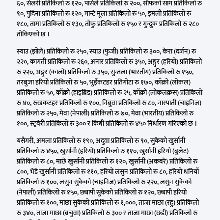
६०, सेलरी प्रतिकिलो रु १२०, पार्सले प्रतिकिलो रु २००, सौफको साग प्रतिकिलो रु
९०, पुदिना प्रतिकिलो रु १२०, गान्टे मूला प्रतिकिलो रु ५०, इमली प्रतिकिलो रु
१८०, तामा प्रतिकिलो रु १३०, तोफु प्रतिकिलो रु १५० र गुन्द्रुक प्रतिकिलो रु २८०
तोकिएको छ ।
स्याउ (झोले) प्रतिकिलो रु २५०, स्याउ (फुजी) प्रतिकिलो रु ३००, केरा (दर्जन) रु
२२०, कागती प्रतिकिलो रु २६०, अनार प्रतिकिलो रु ३५०, अङ्गुर (हरियो) प्रतिकिलो
रु २२०, अङ्गुर (कालो) प्रतिकिलो रु ३५०, सुन्तला (भारतीय) प्रतिकिलो रु १५०,
तरबुजा हरियो प्रतिकिलो रु ५०, भुइँकटहर प्रतिगोटा रु १७०, काँक्रो (लोकल)
प्रतिकिलो रु ५०, काँक्रो (हाइब्रिड) प्रतिकिलो रु २५, काँक्रो (लोकलक्रस) प्रतिकिलो
रु ४०, रुखकटहर प्रतिकिलो रु १००, निबुवा प्रतिकिलो रु ८०, नास्पाती (चाइनिज)
प्रतिकिलो रु २५०, मेवा (नेपाली) प्रतिकिलो रु ७०, मेवा (भारतीय) प्रतिकिलो रु
१००, स्ट्रबेरी प्रतिकिलो रु ३०० र किबी प्रतिकिलो रु ४५० निर्धारण गरिएको छ ।
यसैगरी, अमला प्रतिकिलो रु १९०, अदुवा प्रतिकिलो रु ९०, सुकेको खुर्सानी
प्रतिकिलो रु ४५०, खुर्सानी (हरियो) प्रतिकिलो रु ११०, खुर्सानी हरियो (बुलेट)
प्रतिकिलो रु ८०, माछे खुर्सानी प्रतिकिलो रु १२०, खुर्सानी (अकबरे) प्रतिकिलो रु
८००, भेडे खुर्सानी प्रतिकिलो रु ११०, हरियो लसुन प्रतिकिलो रु ८०, हरियो धनियाँ
प्रतिकिलो रु १००, लसुन सुकेको (चाइनिज) प्रतिकिलो रु २२०, लसुन सुकेको
(नेपाली) प्रतिकिलो रु १५०, छ्यापी सुकेको प्रतिकिलो रु १२०, छ्यापी हरियो
प्रतिकिलो रु १००, माछा सुकेको प्रतिकिलो रु १,०००, ताजा माछा (रहु) प्रतिकिलो
रु ३४०, ताजा माछा (बचुवा) प्रतिकिलो रु ३०० र ताजा माछा (छडी) प्रतिकिलो रु