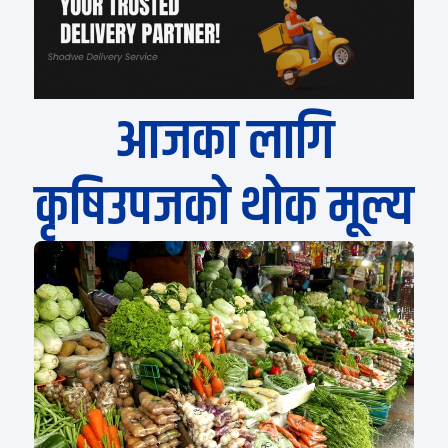
आजका लागि
कृषिउपजको थोक मूल्य