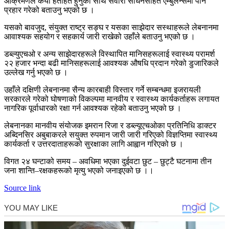
आक्रमणले
कयौँ
हताहत हुनुका साथै सवारी साधनसहित एम्बुलेन्समा पनि
प्रहार गरेको बताउनु भएको छ ।
यसको
बावजुद
, संयुक्त राष्ट्र सङ्घ र यसका
साझेदार
सस्थाहरूले
लेबनानमा
आवाश्यक
सहयोग
र
सहकार्य
जारी
राखेको
उहाँले
बताउनु
भएको
छ ।
डब्ल्युएचओ
र अन्य साझेदारहरूले विस्थापित मानिसहरूलाई स्वास्थ्य परामर्श
२२ हजार भन्दा बढी मानिसहरूलाई आवश्यक औषधि प्रदान गरेको
डुजारिकले
उल्लेख गर्नु भएको छ ।
उहाँले
दक्षिणी लेबनानमा सैन्य कारबाही विस्तार गर्ने सम्बन्धमा इजरायली
सरकारले गरेको घोषणाको विकल्पमा मानवीय र स्वास्थ्य कार्यकर्ताहरू लगायत
नागरिक पूर्वाधारको रक्षा गर्न आवश्यक रहेको बताउनु भएको छ ।
लेबनानका मानवीय संयोजक
इमरान
रिजा
र
डब्ल्यूएचओका
प्रतिनिधि डाक्टर
अब्दिनसिर
अबुबाकरले
सयुक्त
रुपमान
जारी
जारी
गरिएको विज्ञप्तिमा स्वास्थ्य
कार्यकर्ता र उत्तरदाताहरूको सुरक्षाका लागि आह्वान गरिएको छ ।
विगत २४
घन्टाको
समय – अवधिमा भएका दुईवटा छुट –
छुट्टै
घटनामा तीन
जना शान्ति
–
रक्षकहरूको मृत्यु भएको जनाइएको छ ।।
Source link