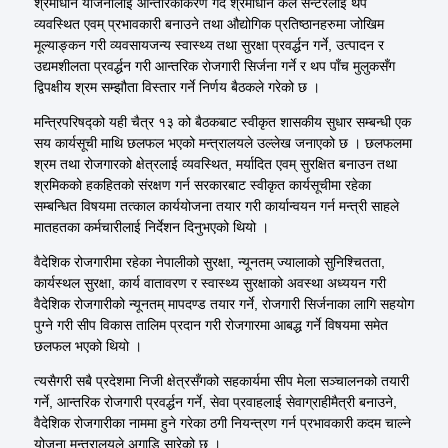
श्रमाधान योजनालाई आन्तरिकीकरण गर्दै श्रमाधान कल सेन्टरलाई थप
व्यवस्थित एवम् प्रभावकारी बनाउने तथा औद्योगिक प्रतिष्ठानहरुमा जोखिम
मूल्याङ्कन गरी व्यवसायजन्य स्वास्थ्य तथा सुरक्षा प्रवर्द्धन गर्ने, उत्पादन र
उद्यमशीलता प्रवर्द्धन गरी आन्तरिक रोजगारी सिर्जना गर्ने र थप पाँच मुलुकसँग
द्विपक्षीय श्रम सम्झौता विस्तार गर्ने निर्णय बैठकले गरेको छ ।
मन्त्रिपरिषद्को यही चैत्र १३ को बैठकबाट स्वीकृत शासकीय सुधार सम्बन्धी एक
सय कार्यसूची माथि छलफल भएको मन्त्रालयले उल्लेख जनाएको छ । छलफलमा
श्रम तथा रोजगारको क्षेत्रलाई व्यवस्थित, मर्यादित एवम् सुरक्षित बनाउन तथा
श्रमिकको हकहितको संरक्षण गर्न सरकारबाट स्वीकृत कार्यसूचीमा रहेका
सम्बन्धित विषयमा तत्काल कार्ययोजना तयार गरी कार्यान्वयन गर्न मन्त्री साहले
मातहतका कर्मचारीलाई निर्देशन दिनुभएको थियो ।
वैदेशिक रोजगारीमा रहेका नेपालीको सुरक्षा, न्यूनतम् ज्यालाको सुनिश्चितता,
कार्यस्थल सुरक्षा, कार्य वातावरण र स्वास्थ्य सुरक्षाको अवस्था अध्ययन गरी
वैदेशिक रोजगारीको न्यूनतम् मापदण्ड तयार गर्ने, रोजगारी सिर्जनाका लागि सहयोग
पुग्ने गरी सीप विकास तालिम प्रदान गरी रोजगारमा आबद्ध गर्ने विषयमा समेत
छलफल भएको थियो ।
त्यसैगरी सबै प्रदेशमा निजी क्षेत्रसँगको सहकार्यमा सीप मेला सञ्चालनको तयारी
गर्ने, आन्तरिक रोजगारी प्रवर्द्धन गर्ने, सेवा प्रवाहलाई सेवाग्राहीमैत्री बनाउने,
वैदेशिक रोजगारीका नाममा हुने गरेका ठगी नियन्त्रण गर्न प्रभावकारी कदम चाल्ने
योजना मन्त्रालयले अगाडि सारेको छ ।