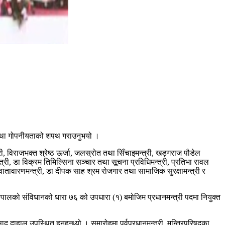
पद तथा गोपनीयताको शपथ गराउनुभयो ।
्री, विराजभक्त श्रेष्ठ ऊर्जा, जलस्रोत तथा सिँचाइमन्त्री, खड्गराज पौडेल
्त्री, डा विक्रम तिमिल्सिना सञ्चार तथा सूचना प्रविधिमन्त्री, प्रतिभा रावल
 वातावारणमन्त्री, डा दीपक साह श्रम रोजगार तथा सामाजिक सुरक्षामन्त्री र
ाई नेपालको संविधानको धारा ७६ को उपधारा (१) बमोजिम प्रधानमन्त्री पदमा नियुक्त
दाहाल उपस्थित हुनुहुन्थ्यो । समारोहमा पूर्वप्रधानमन्त्री, मन्त्रिपरिषद्का