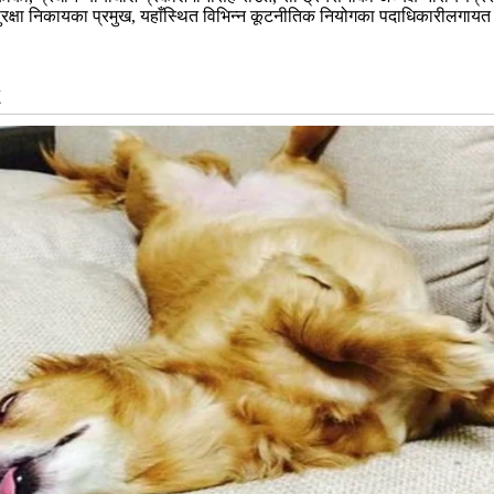
सुरक्षा निकायका प्रमुख, यहाँस्थित विभिन्न कूटनीतिक नियोगका पदाधिकारीलगायत उप