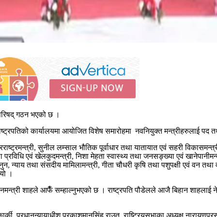
्रिपरिषद् गठन भएको छ ।
ा राष्ट्रपतिको कार्यालयमा आयोजित विशेष समारोहमा नवनियुक्त मन्त्रीहरुलाई 
परराष्ट्रमन्त्री, सुनील लम्साल भौतिक पूर्वाधार तथा यातायात एवं सहरी विकासमन्त
 प्रविधि एवं खेलकुदमन्त्री, निशा मेहता स्वास्थ्य तथा जनसङ्ख्या एवं खानेपानीमन
ुन, न्याय तथा संसदीय मामिलामन्त्री, गीता चौधरी कृषि तथा पशुपक्षी एवं वन तथा
ियो ।
प्रधानमन्त्री शाहले आफैँ सम्हाल्नुभएको छ । राष्ट्रपति पौडेलले आजै बिहान शाहल
्की, प्रधानन्यायाधीश प्रकाशमानसिंह राउत, राष्ट्रियसभाका अध्यक्ष नारायणप्रसाद 