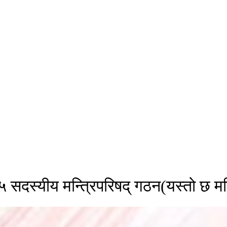
 १५ सदस्यीय मन्त्रिपरिषद् गठन(यस्तो छ मन्