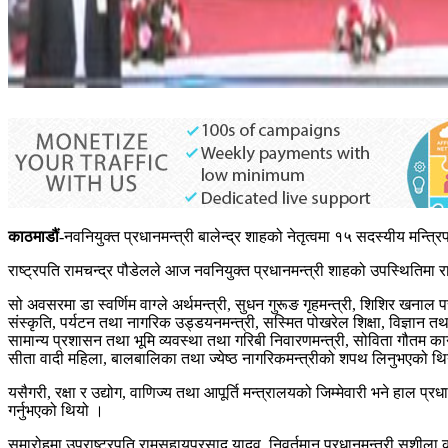
काठमाडौं
-नवनियुक्त प्रधानमन्त्री बालेन्द्र शाहको नेतृत्वमा १५ सदस्यीय मन्त
राष्ट्रपति रामचन्द्र पौडेलले आज नवनियुक्त प्रधानमन्त्री शाहको उपस्थितिम
सो अवसरमा डा स्वर्णिम वाग्ले अर्थमन्त्री, सुधन गुरूङ गृहमन्त्री, शिशिर खनाल 
संस्कृति, पर्यटन तथा नागरिक उड्डयनमन्त्री, सस्मित पोखरेल शिक्षा, विज्ञान तथा
सामान्य प्रशासन तथा भूमि व्यवस्था तथा गरिबी निवारणमन्त्री, सोविता गौतम कान
सीता वादी महिला, बालबालिका तथा ज्येष्ठ नागरिकमन्त्रीको शपथ लिनुभएको थ
यसैगरी, रक्षा र उद्योग, वाणिज्य तथा आपूर्ति मन्त्रालयको जिम्मेवारी भने हाल 
गर्नुभएको थियो ।
समारोहमा उपराष्ट्रपति रामसहायप्रसाद यादव, निवर्तमान प्रधानमन्त्री सुशीला कार