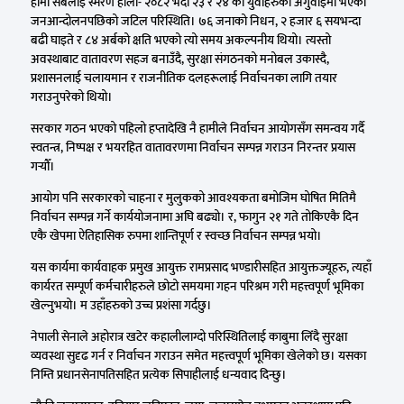
हामी सबैलाई स्मरण होला- २०८२ भदौ २३ र २४ को युवाहरुको अगुवाइमा भएको
जनआन्दोलनपछिको जटिल परिस्थिति। ७६ जनाको निधन, २ हजार ६ सयभन्दा
बढी घाइते र ८४ अर्बको क्षति भएको त्यो समय अकल्पनीय थियो। त्यस्तो
अवस्थाबाट वातावरण सहज बनाउँदै, सुरक्षा संगठनको मनोबल उकास्दै,
प्रशासनलाई चलायमान र राजनीतिक दलहरूलाई निर्वाचनका लागि तयार
गराउनुपरेको थियो।
सरकार गठन भएको पहिलो हप्तादेखि नै हामीले निर्वाचन आयोगसँग समन्वय गर्दै
स्वतन्त्र, निष्पक्ष र भयरहित वातावरणमा निर्वाचन सम्पन्न गराउन निरन्तर प्रयास
गर्‍यौँ।
आयोग पनि सरकारको चाहना र मुलुकको आवश्यकता बमोजिम घोषित मितिमै
निर्वाचन सम्पन्न गर्ने कार्ययोजनामा अघि बढ्यो। र, फागुन २१ गते तोकिएकै दिन
एकै खेपमा ऐतिहासिक रुपमा शान्तिपूर्ण र स्वच्छ निर्वाचन सम्पन्न भयो।
यस कार्यमा कार्यवाहक प्रमुख आयुक्त रामप्रसाद भण्डारीसहित आयुक्तज्यूहरु, त्यहाँ
कार्यरत सम्पूर्ण कर्मचारीहरुले छोटो समयमा गहन परिश्रम गरी महत्त्वपूर्ण भूमिका
खेल्नुभयो। म उहाँहरुको उच्च प्रशंसा गर्दछु।
नेपाली सेनाले अहोरात्र खटेर कहालीलाग्दो परिस्थितिलाई काबुमा लिँदै सुरक्षा
व्यवस्था सुदृढ गर्न र निर्वाचन गराउन समेत महत्त्वपूर्ण भूमिका खेलेको छ। यसका
निम्ति प्रधानसेनापतिसहित प्रत्येक सिपाहीलाई धन्यवाद दिन्छु।