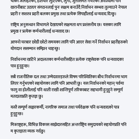
चौकी जलाइएका, हतियार लुटिएका, लुगा, जुत्तासमेत नभएका अवस्थामा पनि
खरानीबाट उठाएर संगठनलाई पुनः सक्षम बनाउँदै निर्वाचन सम्भव तुल्याउने नेपाल
प्रहरी र सशस्त्र प्रहरी बलका प्रमुख तथा प्रत्येक सिपाहीलाई धन्यवाद दिन्छु।
राष्ट्रिय अनुसन्धान विभागले देखाएको सक्षमता थप प्रशंसनीय छ। यसका लागि
प्रमुख र प्रत्येक कर्मचारीलाई धन्यवाद छ।
आफ्नो घरबार छोडी छोटो समयका लागि पनि आएर सेवा गर्ने निर्वाचन प्रहरीहरुको
योगदान ससम्मान सम्झिन चाहन्छु।
निर्वाचनमा खटिने अदालतका कर्मचारीसहित प्रत्येक राष्ट्रसेवक पनि धन्यवादका
पात्र हुनुहुन्छ।
सबै राजनीतिक दल तथा उम्मेदवारहरुले विषम परिस्थितिका बीच निर्वाचनमा भाग
लिएर गर्नुभएको सहयोगका लागि पनि आभारी छु। यस निर्वाचनको महान् पर्वमा
फागु वा होलीलाई पनि थाती राखी शान्तिपूर्ण तरिकाबाट सहभागी हुनुहुने सम्पूर्ण
मतदाताप्रति कृतज्ञ छु।
यस्तै सम्पूर्ण सञ्चारकर्मी, नागरिक समाज तथा पर्यवेक्षक पनि धन्यवादको पात्र
हुनुहुन्छ।
मित्रराष्ट्रहरू, विभिन्न विकास साझेदारसहित अन्तर्राष्ट्रिय समुदायको सहयोगप्रति पनि
म कृतज्ञता व्यक्त गर्दछु।