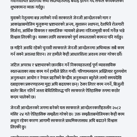
नवनिर्वाचित प्रतिनिधि सभा सदस्यहरुलाई बधाइ ज्ञापन गर्दै सफल कार्यकालको
शुभकामना व्यक्त गर्दछु।
युवाको नेतृत्वमा बन्न लागेको नयाँ सरकारले जेनजी आन्दोलनको माग र
आकांक्षाबमोजिम मुलुकमा भ्रष्टाचारको अन्त्य, सुशासन स्थापना, देशभित्रै रोजगारी
सिर्जना, आर्थिक विकास र सामाजिक न्यायको क्षेत्रमा नतिजामुखी कार्य गर्नेछ भन्ने
विश्वास लिएकी छु। यसका लागि सरकारको पूर्ण सफलताको कामना पनि गर्दछु।
छ महिने अवधि रहेको चुनावी सरकारले जेनजी आन्दोलनमा अभिव्यक्त सबै काम
गर्न सक्ने अवस्था थिएन। तर हामीले केही आधारशिला अवश्य तयार गरेका छौँ।
जटिल अपराध र भ्रष्टाचारको छानबिन गर्ने निकायहरुलाई पूर्ण व्यावसायिक
स्वतन्त्रताका साथ काम गर्न हामीले प्रेरित गर्‍यौँ। परिणामस्वरुप अख्तियार दुरुपयोग
अनुसन्धान आयोग र नेपाल प्रहरीको केन्द्रीय अनुसन्धान ब्युरोले लामो समयदेखि
दबाइएका प्रकरणहरुमा मुद्दा अघि बढाएका छन्। ठेका लिएर काम नगर्ने, बिजुली
बालेर बिल नतिर्ने जस्ता बेथितिविरुद्ध पनि सरकारले ऐतिहासिक रुपमा कठोर
कदम चालेको छ।
जेनजी आन्दोलनको जगमा बनेको यस सरकारले आन्दोलनकारीहरुसँग २०८२
मंसिर २४ गते ऐतिहासिक सम्झौता गरेको छ। उक्त सम्झौताबमोजिमका केही काम
अधुरा रहेका कारण आगामी सरकारले प्राथमिकतासाथ अघि बढाउने विश्वास
लिएकी छु।