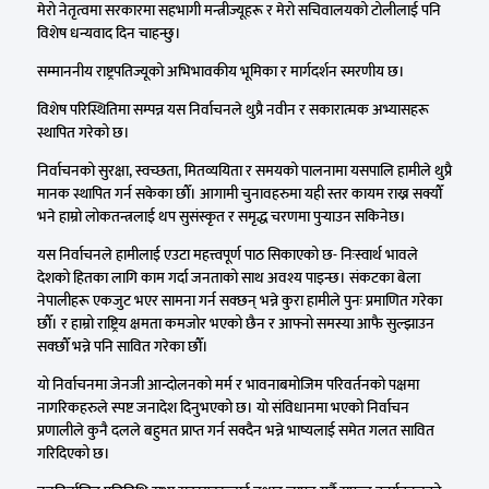
मेरो नेतृत्वमा सरकारमा सहभागी मन्त्रीज्यूहरू र मेरो सचिवालयको टोलीलाई पनि
विशेष धन्यवाद दिन चाहन्छु।
सम्माननीय राष्ट्रपतिज्यूको अभिभावकीय भूमिका र मार्गदर्शन स्मरणीय छ।
विशेष परिस्थितिमा सम्पन्न यस निर्वाचनले थुप्रै नवीन र सकारात्मक अभ्यासहरू
स्थापित गरेको छ।
निर्वाचनको सुरक्षा, स्वच्छता, मितव्ययिता र समयको पालनामा यसपालि हामीले थुप्रै
मानक स्थापित गर्न सकेका छौँ। आगामी चुनावहरुमा यही स्तर कायम राख्न सक्यौँ
भने हाम्रो लोकतन्त्रलाई थप सुसंस्कृत र समृद्ध चरणमा पुर्‍याउन सकिनेछ।
यस निर्वाचनले हामीलाई एउटा महत्त्वपूर्ण पाठ सिकाएको छ- निःस्वार्थ भावले
देशको हितका लागि काम गर्दा जनताको साथ अवश्य पाइन्छ। संकटका बेला
नेपालीहरू एकजुट भएर सामना गर्न सक्छन् भन्ने कुरा हामीले पुनः प्रमाणित गरेका
छौँ। र हाम्रो राष्ट्रिय क्षमता कमजोर भएको छैन र आफ्नो समस्या आफै सुल्झाउन
सक्छौँ भन्ने पनि सावित गरेका छौँ।
यो निर्वाचनमा जेनजी आन्दोलनको मर्म र भावनाबमोजिम परिवर्तनको पक्षमा
नागरिकहरुले स्पष्ट जनादेश दिनुभएको छ। यो संविधानमा भएको निर्वाचन
प्रणालीले कुनै दलले बहुमत प्राप्त गर्न सक्दैन भन्ने भाष्यलाई समेत गलत सावित
गरिदिएको छ।