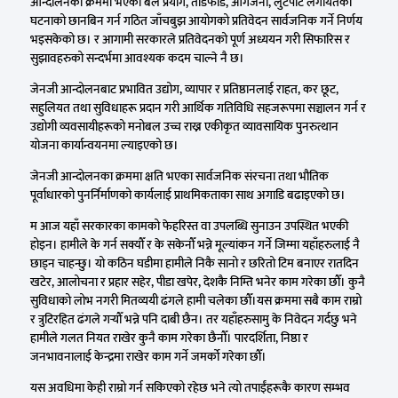
आन्दोलनका क्रममा भएको बल प्रयोग, तोडफोड, आगजनी, लुटपाट लगायतका
घटनाको छानबिन गर्न गठित जाँचबुझ आयोगको प्रतिवेदन सार्वजनिक गर्ने निर्णय
भइसकेको छ। र आगामी सरकारले प्रतिवेदनको पूर्ण अध्ययन गरी सिफारिस र
सुझावहरुको सन्दर्भमा आवश्यक कदम चाल्ने नै छ।
जेनजी आन्दोलनबाट प्रभावित उद्योग, व्यापार र प्रतिष्ठानलाई राहत, कर छूट,
सहुलियत तथा सुविधाहरू प्रदान गरी आर्थिक गतिविधि सहजरूपमा सञ्चालन गर्न र
उद्योगी व्यवसायीहरूको मनोबल उच्च राख्न एकीकृत व्यावसायिक पुनरुत्थान
योजना कार्यान्वयनमा ल्याइएको छ।
जेनजी आन्दोलनका क्रममा क्षति भएका सार्वजनिक संरचना तथा भौतिक
पूर्वाधारको पुनर्निर्माणको कार्यलाई प्राथमिकताका साथ अगाडि बढाइएको छ।
म आज यहाँ सरकारका कामको फेहरिस्त वा उपलब्धि सुनाउन उपस्थित भएकी
होइन। हामीले के गर्न सक्यौँ र के सकेनौँ भन्ने मूल्यांकन गर्ने जिम्मा यहाँहरुलाई नै
छाड्न चाहन्छु। यो कठिन घडीमा हामीले निकै सानो र छरितो टिम बनाएर रातदिन
खटेर, आलोचना र प्रहार सहेर, पीडा खपेर, देशकै निम्ति भनेर काम गरेका छौँ। कुनै
सुविधाको लोभ नगरी मितव्ययी ढंगले हामी चलेका छौँ।यस क्रममा सबै काम राम्रो
र त्रुटिरहित ढंगले गर्‍यौँ भन्ने पनि दाबी छैन। तर यहाँहरुसामु के निवेदन गर्दछु भने
हामीले गलत नियत राखेर कुनै काम गरेका छैनौँ। पारदर्शिता, निष्ठा र
जनभावनालाई केन्द्रमा राखेर काम गर्ने जमर्को गरेका छौँ।
यस अवधिमा केही राम्रो गर्न सकिएको रहेछ भने त्यो तपाईंहरूकै कारण सम्भव