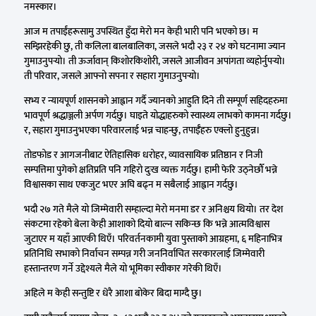
नमस्कार।
आज म तपाईंहरूसामु उपस्थित हुँदा मेरो मन केही भारी पनि भएको छ। म
सम्झिरहेकी छु, ती कलिला बालबालिका, जसले भदौ २३ र २४ को घटनामा ज्यान
गुमाउनुपर्‍यो। ती ऊर्जावान् किशोरकिशोरी, जसले आजीवन अपांगता व्यहोर्नुपर्‍यो।
ती परिवार, जसले आफ्नो सपना र सहारा गुमाउनुपर्‍यो।
सभ्य र न्यायपूर्ण शासनको आह्वान गर्दै ज्यानको आहुति दिने ती सम्पूर्ण सहिदहरुमा
भावपूर्ण श्रद्धाञ्जली अर्पण गर्दछु। घाइते योद्धाहरुको स्वास्थ्य लाभको कामना गर्दछु।
र, सहारा गुमाउनुभएका परिवारलाई भन्न चाहन्छु, तपाईँहरु एक्लो हुनुहुन्न।
तोडफोड र आगजनीबाट ऐतिहासिक धरोहर, व्यावसायिक प्रतिष्ठान र निजी
सम्पत्तिमा पुगेको क्षतिप्रति पनि गहिरो दुःख व्यक्त गर्दछु। हामी फेरि उठ्नेछौँ भन्ने
विश्वासका साथ एकजुट भएर अघि बढ्न म सबैलाई आह्वान गर्दछु।
भदौ २७ गते मैले यो जिम्मेवारी सम्हाल्दा मेरो मनमा डर र अनिश्चय थियो। तर देश
संकटमा रहेको बेला केही आशाको दियो बाल्न सकिन्छ कि भन्ने आत्मविश्वास
जुटाएर म यहाँ आएकी थिएँ। परिवर्तनकामी युवा पुस्ताको आग्रहमा, ६ महिनाभित्र
प्रतिनिधि सभाको निर्वाचन सम्पन्न गरी जननिर्वाचित सरकारलाई जिम्मेवारी
हस्तान्तरण गर्ने उद्देश्यले मैले यो भूमिका स्वीकार गरेकी थिएँ।
अहिले म केही सन्तुष्टि र धेरै आशा बोकेर बिदा माग्दै छु।