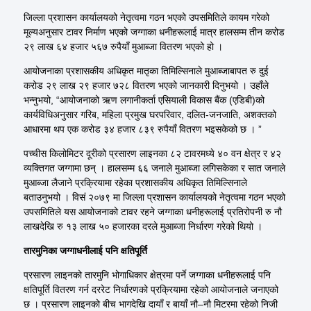
जिल्ला प्रशासन कार्यालयको नेतृत्वमा गठन भएको उपसमितिले कायम गरेको
मूल्यअनुसार टावर निर्माण भएको जग्गाका धनीहरूलाई मात्र हालसम्म तीन करोड
२९ लाख ६४ हजार ५६७ रुपैयाँ मुआब्जा वितरण भएको हो ।
आयोजनाका प्रशासकीय अधिकृत मातृका तिमिल्सिनाले मुआब्जाबापत रु दुई
करोड २९ लाख २९ हजार ७२८ वितरण भएको जानकारी दिनुभयो । उहाँले
भन्नुभयो, “आयोजनाको ऋण लगानीकर्ता एसियाली विकास बैंक (एडिबी)को
कार्यविधिअनुसार गरिब, महिला प्रमुख घरपरिवार, दलित-जनजाति, अशक्तको
आधारमा थप एक करोड ३४ हजार ८३९ रुपैयाँ वितरण भइसकेको छ । ”
पच्चीस किलोमिटर दूरीको प्रसारण लाइनका ८२ टावरमध्ये ४० वन क्षेत्र र ४२
व्यक्तिगत जग्गामा छन् । हालसम्म ६६ जनाले मुआब्जा लगिसकेका र सात जनाले
मुआब्जा लैजाने प्रक्रियामा रहेका प्रशासकीय अधिकृत तिमिल्सिनाले
बताउनुभयो । विसं २०७९ मा जिल्ला प्रशासन कार्यालयको नेतृत्वमा गठन भएको
उपसमितिले यस आयोजनाको टावर रहने जग्गाका धनीहरूलाई प्रतिरोपनी रु नौ
लाखदेखि रु १३ लाख ५० हजारका दरले मुआब्जा निर्धारण गरेको थियो ।
तारमुनिका जग्गाधनीलाई पनि क्षतिपूर्ति
प्रसारण लाइनको तारमुनि भोगाधिकार क्षेत्रमा पर्ने जग्गाका धनीहरूलाई पनि
क्षतिपूर्ति वितरण गर्न दररेट निर्धारणको प्रक्रियामा रहेको आयोजनाले जनाएको
छ । प्रसारण लाइनको बीच भागदेखि दायाँ र बायाँ नौ–नौ मिटरमा रहेको निजी