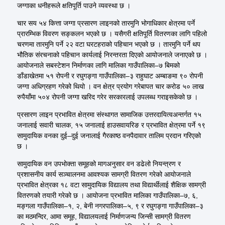
जग्गाका धनीहरूले क्षतिपूर्ति पाउने व्यवस्था छ ।
चार सय ५४ कित्ता जग्गा प्रसारण लाइनको तारमुनि भोगाधिकार क्षेत्रमा पर्ने
प्रारम्भिक विवरण सङ्कलन भएको छ । यसैगरी क्षतिपूर्ति वितरणका लागि पहिलो
चरणमा तारमुनि पर्ने २२ वटा घरटहराको पहिचान भएको छ । तारमुनि पर्ने थप
भौतिक संरचनाको पहिचान कार्यलाई निरन्तरता दिएको आयोजनाले जनाएको छ ।
आयोजनाले सबस्टेशन निर्माणका लागि मालिका गाउँपालिका–७ बिमको
डाँडाखेतमा ५१ रोपनी र रघुगङ्गा गाउँपालिका–३ राहुघाट अम्बाङमा ९० रोपनी
जग्गा अधिग्रहण गरेको थियो । वन क्षेत्र प्रयोग गरेबापत चार करोड ५० लाख
रुपैयाँमा ५०४ रोपनी जग्गा खरिद गरेर सरकारलाई उपलब्ध गराइसकेको छ ।
प्रसारण लाइन प्रभावित क्षेत्रमा संस्थागत सामाजिक उत्तरदायित्वअन्तर्गत १५
जनालाई सवारी चालक, १५ जनालाई हाउसवायरिङ र प्रभावित क्षेत्रमा पर्ने १९
सामुदायिक वनका दुई–दुई जनालाई गैरकाष्ठ वनपैदावार तालिम प्रदान गरिएको
छ ।
सामुदायिक वन उपभोक्ता समूहको मागअनुसार वन डढेलो नियन्त्रण र
प्रशासनीय कार्य सञ्चालनमा आवश्यक सामग्री वितरण गरेको आयोजनाले
प्रभावित क्षेत्रका १८ वटा सामुदायिक विद्यालय तथा विद्यार्थीलाई शैक्षिक सामग्री
वितरणको तयारी गरेको छ । आयोजना प्रभावित मालिका गाउँपालिका–७, ६,
मङ्गला गाउँपालिका–१, २, बेनी नगरपालिका–५, ९ र रघुगङ्गा गाउँपालिका–३
का मठमन्दिर, आमा समूह, विद्यालयलाई निर्माणजन्य जिन्सी सामग्री वितरण