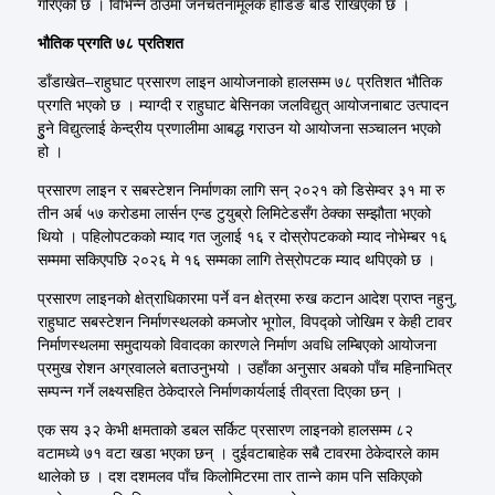
गरिएको छ । विभिन्न ठाउँमा जनचेतनामूलक होडिङ बोर्ड राखिएको छ ।
भौतिक प्रगति ७८ प्रतिशत
डाँडाखेत–राहुघाट प्रसारण लाइन आयोजनाको हालसम्म ७८ प्रतिशत भौतिक
प्रगति भएको छ । म्याग्दी र राहुघाट बेसिनका जलविद्युत् आयोजनाबाट उत्पादन
हुुने विद्युत्लाई केन्द्रीय प्रणालीमा आबद्ध गराउन यो आयोजना सञ्चालन भएको
हो ।
प्रसारण लाइन र सबस्टेशन निर्माणका लागि सन् २०२१ को डिसेम्वर ३१ मा रु
तीन अर्ब ५७ करोडमा लार्सन एन्ड टुयुब्रो लिमिटेडसँग ठेक्का सम्झौता भएको
थियो । पहिलोपटकको म्याद गत जुलाई १६ र दोस्रोपटकको म्याद नोभेम्बर १६
सम्ममा सकिएपछि २०२६ मे १६ सम्मका लागि तेस्रोपटक म्याद थपिएको छ ।
प्रसारण लाइनको क्षेत्राधिकारमा पर्ने वन क्षेत्रमा रुख कटान आदेश प्राप्त नहुनु,
राहुघाट सबस्टेशन निर्माणस्थलको कमजोर भूगोल, विपद्को जोखिम र केही टावर
निर्माणस्थलमा समुदायको विवादका कारणले निर्माण अवधि लम्बिएको आयोजना
प्रमुख रोशन अग्रवालले बताउनुभयो । उहाँका अनुसार अबको पाँच महिनाभित्र
सम्पन्न गर्ने लक्ष्यसहित ठेकेदारले निर्माणकार्यलाई तीव्रता दिएका छन् ।
एक सय ३२ केभी क्षमताको डबल सर्किट प्रसारण लाइनको हालसम्म ८२
वटामध्ये ७१ वटा खडा भएका छन् । दुईवटाबाहेक सबै टावरमा ठेकेदारले काम
थालेको छ । दश दशमलव पाँच किलोमिटरमा तार तान्ने काम पनि सकिएको