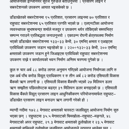
आयोजनाका इन्जिनियर सुरज गुरुङले बताउनुभयो । प्रसारण लाइन र
सबस्टेशनको उपकरण आयात भइसकेको छ ।
डाँडाखेतको सबस्टेशनमा ९५ प्रतिशत, प्रसारण लाइनमा ७० प्रतिशत र
राहुघाट सबस्टेशनमा ६५ प्रतिशत प्रगति भएको छ । एलएनटीका आयोजना
व्यवस्थापक सुभाषचन्द्र शर्माले मजदुर र उपकरण थपेर तोकिएको समयभित्र
सम्पन्न गराउने प्रतिबद्धता जनाउनुभयो । एकाउन्न रोपनी क्षेत्रफलमा निर्माण
भएको डाँडाखेत सबस्टेशनमा १३३÷३३ केभी, ३० एमभिए क्षमता र एआइएस
प्रविधिको उपकरण जडान भइरहेको छ । २२०÷१३२÷३३ केभी, २०० एमभिए
क्षमताको उपकरण जडान हुने जिआइएस प्रविधिको राहुघाट सबस्टेशनमा
उपकरण राख्ने र कार्यालयको भवन निर्माण अन्तिम चरणमा पुगेको छ ।
कुल रु चार अर्ब ८८ करोड लागत अनुमान गरिएको आयोजना निर्माणका लागि रु
एक अर्ब पाँच करोड विद्युत् प्राधिकरण र रु तीन अर्ब ८२ करोड एसियाली विकास
बैंकको ऋण लगानी छ । एसियाली विकास बैंकसँग भएको २७ मिलियन डलर
ऋण सम्झौता पछिल्लोपटक बढाएर ३१ मिलियन डलर बनाइएको छ । एसियाली
विकास बैंकले विद्युत् प्रसारण लाइन आधुनिकीकरण परियोजनामार्फत राहुघाट–
डाँडाखेत प्रसारण लाइन बनाउन ऋण लगानी गरेको हो ।
म्याग्दी नदीमा १७२.८ मेगावाट क्षमताको चारवटा जलविद्युत् आयोजना निर्माण सुरु
भएका छन् । राहुघाटमा ३५.५ मेगावाटको चिमखोला–राहुघाट–मङ्गले, ४८
मेगावाटको अपर राहुघाट, २१.३ मेगावाट क्षमताको ठूलोखोला र २३.५ मेगावाट
क्षमताको माथिल्लो ठूलोखोला जलविद्युत् आयोजनाले उत्पादन थालेका छन् ।