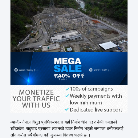
म्याग्दी- नेपाल विद्युत् प्राधिकरणद्वारा यहाँ निर्माणाधीन १३२ केभी क्षमताको
डाँडाखेत–राहुघाट प्रसारण लाइनको टावर निर्माण भएको जग्गाका धनीहरूलाई
तीन करोड रुपैयाँभन्दा बढी मुआब्जा वितरण भएको छ ।