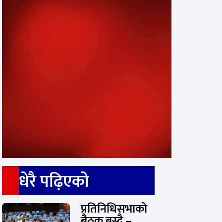
धेरै पढ़िएको
प्रतिनिधिसभाको
बैठक बस्दै –