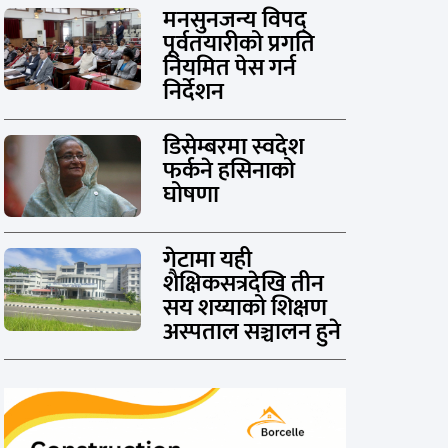
मनसुनजन्य विपद्
पूर्वतयारीको प्रगति
नियमित पेस गर्न
निर्देशन
डिसेम्बरमा स्वदेश
फर्कने हसिनाको
घोषणा
गेटामा यही
शैक्षिकसत्रदेखि तीन
सय शय्याको शिक्षण
अस्पताल सञ्चालन हुने