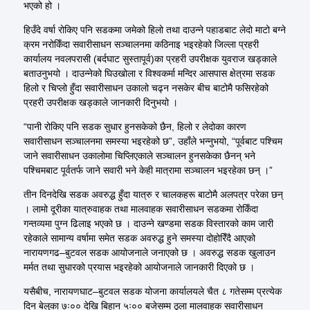
भएको हो ।
हिउँदे वर्षा रोकिए पनि सडकमा जमेको हिलो तथा दाउन्ने पहाडबाट लेदो माटो बग्ने
क्रम नरोकिँदा सवारीसाधन सञ्चालनमा कठिनाइ भइरहेको जिल्ला प्रहरी
कार्यालय नवलपरासी (बर्दघाट सुस्तापूर्व)का प्रहरी उपरीक्षक युवराज खड्काले
बताउनुभयो । दाउन्नेको घिउखोला र विश्वकर्मा मन्दिर आसपास क्षेत्रमा सडक
हिलो र चिप्लो हुँदा सवारीसाधन उकालो चढ्न नसकेर बीच बाटोमै फसिरहेको
प्रहरी उपरीक्षक खड्काले जानकारी दिनुभयो ।
“पानी रोकिए पनि सडक सुधार हुनसकेको छैन, हिलो र लेदोका कारण
सवारीसाधन सञ्चालनमा समस्या भइरहेको छ”, उहाँले भन्नुभयो, “पूर्वबाट पश्चिम
जाने सवारीसाधन उकालोमा चिप्लिएकाले सञ्चालन हुनसकेका छैनन् भने
पश्चिमबाट पूर्वतर्फ जाने सवारी भने केही मात्रामा सञ्चालन भइरहेका छन् ।”
तीन दिनदेखि सडक अवरुद्ध हुँदा यात्रु र चालकहरू बाटोमै अलपत्र परेका छन्
। लामो दूरीका यात्रुवाहक तथा मालवाहक सवारीसाधन सडकमा रोकिँदा
गन्तव्यमा पुग्न ढिलाइ भएको छ । दाउन्ने खण्डमा सडक विस्तारको काम जारी
रहेकाले सामान्य वर्षामा समेत सडक अवरुद्ध हुने समस्या दोहोरिँदै आएको
नारायणगढ–बुटवल सडक आयोजनाले जनाएको छ । अवरुद्ध सडक खुलाउन
मर्मत तथा सुधारको प्रयास भइरहेको आयोजनाले जानकारी दिएको छ ।
यसैबीच, नारायणघाट–बुटवल सडक योजना कार्यालयले चैत ८ गतेसम्म प्रत्येक
दिन बेलुका ७ः०० देखि बिहान ५ः०० बजेसम्म ठूला मालवाहक सवारीसाधन