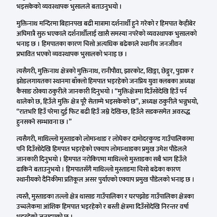
भइसकेको व्यवस्थापक भुसालले बताउनुभयो ।
मुक्तिनाथ मन्दिरमा बिहानपख बढी मात्रामा दर्शनार्थी हुने गरेको र हिमपात केहीबेर
अघिमात्रै सुरु भएकाले दर्शनार्थीलाई खासै समस्या नपरेको व्यवस्थापक भुसालको
भनाइ छ । हिमपातका कारण चिसो अत्यधिक बढेकाले स्थानीय जनजीवन
प्रभावित भएको व्यवस्थापक भुसालको भनाइ छ ।
त्यसैगरी, मुक्तिनाथ क्षेत्रको मुक्तिनाथ, रानीपौवा, झारकोट, खिङ्गा, छेङ्गुर, पुडाक र
झोङलगायतका स्थानमा बाँक्लो हिमपात भइरहेको जनप्रिय युवा क्लबका अध्यक्ष
कैसाङ ठोक्या ठकुरीले जानकारी दिनुभयो । “मुक्तिक्षेत्रमा दिउँसोदेखि हिउँ पर्न
थालेको छ, हिउँले मुक्ति क्षेत्र पूरै सेताम्मे भइसकेको छ”, अध्यक्ष ठकुरीले भन्नुभयो,
“रातभरि हिउँ परेमा दुई फिट बढी हिउँ जम्ने देखिन्छ, हिउँले सडकसमेत अवरुद्ध
हुनसक्ने सम्भावना छ ।”
त्यसैगरी, माथिल्लो मुस्ताङको लोमान्थाङ र लोघेकर दामोदरकुण्ड गाउँपालिकामा
पनि दिउँसोदेखि हिमपात भइरहेको एक्याप लोमान्थाङका प्रमुख उमेश पौडेलले
जानकारी दिनुभयो । हिमपात नरोकिएमा माथिल्लो मुस्ताङका सबै भाग हिउँले
ढाकिने बताउनुभयो । हिमपातसँगै माथिल्लो मुस्ताङमा चिसो बढेका कारण
स्थानीयको दैनिकीमा प्रतिकूल असर पुर्याएको एक्याप प्रमुख पौडेलको भनाइ छ ।
त्यस्तै, मुस्ताङका तल्लो क्षेत्र थासाङ गाउँपालिका र घरपझोङ गाउँपालिका क्षेत्रका
उच्चलेकमा आंशिक हिमपात भइरहेको र बस्ती क्षेत्रमा दिउँसोदेखि निरन्तर वर्षा
भइरहेको जनाइएको छ ।