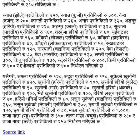
प्रतिकेजी रु २८० तोकिएको छ ।
स्याउ (झोले) प्रतिकिलो रु २५०, स्याउ (फुजी) प्रतिकिलो रु ३००, केरा
(दर्जन) रु २००, कागती प्रतिकिलो रु २६०, अनार प्रतिकिलो रु ३२०, अङ्गुर
(हरियो) प्रतिकिलो रु २२०, अङ्गुर (कालो) प्रतिकिलो रु ३२०, सुन्तला
(भारतीय) प्रतिकिलो रु १६०, तरबुजा हरियो प्रतिकिलो रु ६०, भुइँकटहर
प्रतिगोटा रु १६०, काँक्रो (लोकल) प्रतिकिलो रु ६०, काँक्रो (हाइब्रिड)
प्रतिकिलो रु ४०, काँक्रो (लोकलक्रस) प्रतिकिलो रु ५०, रुखकटहर
प्रतिकिलो रु १२०, नास्पाती (चाइनिज) प्रतिकिलो रु २५०, मेवा (नेपाली)
प्रतिकिलो रु ७०, मेवा (भारतीय) प्रतिकिलो रु १२०, लप्सी प्रतिकिलो रु
३००, किनु प्रतिकिलो रु १३०, स्ट्रबेरी प्रतिकिलो रु ४००, किबी प्रतिकिलो
रु ४०० र एभोकाडो प्रतिकिलो रु ४०० निर्धारण गरिएको छ ।
यसैगरी, अमला प्रतिकिलो रु १२०, अदुवा प्रतिकिलो रु ११०, सुकेको खुर्सानी
प्रतिकिलो रु ४२०, खुर्सानी (हरियो) प्रतिकिलो रु १००, खुर्सानी हरियो (बुलेट)
प्रतिकिलो रु ९०, खुर्सानी (माछे) प्रतिकिलो रु ७०, खुर्सानी हरियो (अकबरे)
प्रतिकिलो रु ९००, भेडे खुर्सानी प्रतिकिलो रु १००, हरियो लसुन प्रतिकिलो
रु ७०, हरियो धनियाँ प्रतिकिलो रु ८०, लसुन सुकेको (चाइनिज) प्रतिकिलो रु
२६०, लसुन सुकेको (नेपाली) प्रतिकिलो रु २००, छ्यापी सुकेको प्रतिकिलो रु
१२०, छ्यापी हरियो प्रतिकिलो रु ८०, माछा सुकेको प्रतिकिलो रु १,०००,
ताजा माछा (रहु) प्रतिकिलो रु ३५०, ताजा माछा (बचुवा) प्रतिकिलो रु २८० र
ताजा माछा (छडी) प्रतिकिलो रु २५० निर्धारण गरिएको छ ।
Source link