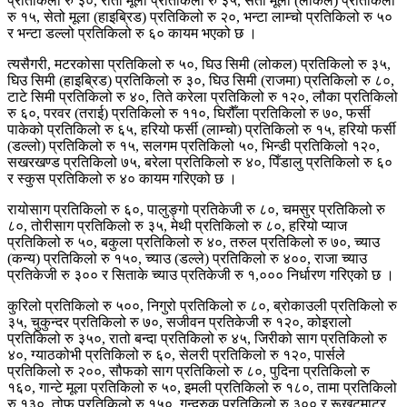
प्रतिकिलो रु ३०, रातो मूला प्रतिकिलो रु ३५, सेतो मूला (लोकल) प्रतिकिलो
रु १५, सेतो मूला (हाइब्रिड) प्रतिकिलो रु २०, भन्टा लाम्चो प्रतिकिलो रु ५०
र भन्टा डल्लो प्रतिकिलो रु ६० कायम भएको छ ।
त्यसैगरी, मटरकोसा प्रतिकिलो रु ५०, घिउ सिमी (लोकल) प्रतिकिलो रु ३५,
घिउ सिमी (हाइब्रिड) प्रतिकिलो रु ३०, घिउ सिमी (राजमा) प्रतिकिलो रु ८०,
टाटे सिमी प्रतिकिलो रु ४०, तिते करेला प्रतिकिलो रु १२०, लौका प्रतिकिलो
रु ६०, परवर (तराई) प्रतिकिलो रु ११०, घिरौँला प्रतिकिलो रु ७०, फर्सी
पाकेको प्रतिकिलो रु ६५, हरियो फर्सी (लाम्चो) प्रतिकिलो रु १५, हरियो फर्सी
(डल्लो) प्रतिकिलो रु १५, सलगम प्रतिकिलो ५०, भिन्डी प्रतिकिलो १२०,
सखरखण्ड प्रतिकिलो ७५, बरेला प्रतिकिलो रु ४०, पिँडालु प्रतिकिलो रु ६०
र स्कुस प्रतिकिलो रु ४० कायम गरिएको छ ।
रायोसाग प्रतिकिलो रु ६०, पालुङ्गो प्रतिकेजी रु ८०, चमसुर प्रतिकिलो रु
८०, तोरीसाग प्रतिकिलो रु ३५, मेथी प्रतिकिलो रु ८०, हरियो प्याज
प्रतिकिलो रु ५०, बकुला प्रतिकिलो रु ४०, तरुल प्रतिकिलो रु ७०, च्याउ
(कन्य) प्रतिकिलो रु १५०, च्याउ (डल्ले) प्रतिकिलो रु ४००, राजा च्याउ
प्रतिकेजी रु ३०० र सिताके च्याउ प्रतिकेजी रु १,००० निर्धारण गरिएको छ ।
कुरिलो प्रतिकिलो रु ५००, निगुरो प्रतिकिलो रु ८०, ब्रोकाउली प्रतिकिलो रु
३५, चुकुन्दर प्रतिकिलो रु ७०, सजीवन प्रतिकेजी रु १२०, कोइरालो
प्रतिकिलो रु ३५०, रातो बन्दा प्रतिकिलो रु ४५, जिरीको साग प्रतिकिलो रु
४०, ग्याठकोभी प्रतिकिलो रु ६०, सेलरी प्रतिकिलो रु १२०, पार्सले
प्रतिकिलो रु २००, सौफको साग प्रतिकिलो रु ८०, पुदिना प्रतिकिलो रु
१६०, गान्टे मूला प्रतिकिलो रु ५०, इमली प्रतिकिलो रु १८०, तामा प्रतिकिलो
रु १३०, तोफु प्रतिकिलो रु १५०, गुन्द्रुक प्रतिकिलो रु ३०० र रूखटमाटर