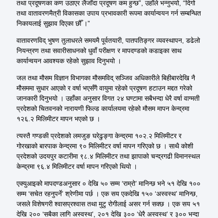
तथा प्रदूषणका कण उठाएर
लैजाँदा
प्रदूषण कम हुन्छ”,
उहाँले
भन्नुभयो, “दिगो
तथा
वातावरणमैत्री
विकासका उपाय प्रभावकारी रूपमा कार्यान्वयन गर्न सम्बन्धित
निकायलाई सुझाव दिएका
छौँ
।”
वातावरणविद्
भुषण
तुलाधरले समयमै
पूर्वतयारी
, पातपतिङ्गर व्यवस्थापन, डढेलो
नियन्त्रण तथा सवारीसाधनको धुवाँ परीक्षण र मापदण्डको कडाइका साथ
कार्यान्वयन आवश्यक रहेको सुझाव दिनुभयो ।
जल तथा मौसम विज्ञान विभागका मौसमविद्
सञ्जिव
अधिकारीले
बिहीबारदेखि
नै
मौसममा सुधार आएको र वर्षा भएसँगै वायुमा रहेको प्रदूषण हटाउन मद्दत गरेको
जानकारी दिनुभयो ।
उहाँका
अनुसार विगत २४ घण्टामा सबैभन्दा धेरै वर्षा वाग्मती
प्रदेशको चितवनको नारायणी फिल्ड कार्यालयमा रहेको मौसम मापन केन्द्रमा
१२६.२
मिलिमीटर
मापन भएको छ ।
त्यस्तै गण्डकी प्रदेशको लमजुङ
घरेढुङ्गा
केन्द्रमा १०२.२
मिलिमीटर
र
गोरखाको
बारपाक
केन्द्रमा ९०
मिलिमीटर
वर्षा मापन गरिएको छ । साथै कोशी
प्रदेशको उदयपुर कटारीमा ९८.४
मिलिमीटर
तथा झापाको
चन्द्रगढी
विमानस्थल
केन्द्रमा ९६.४
मिलिमीटर
वर्षा मापन गरिएको थियो ।
एक्युआइको
मापदण्डअनुसार ० देखि ५० सम्म ‘राम्रो’ मानिन्छ भने ५१ देखि १००
सम्म ‘सचेत
रहनुपर्ने
’ श्रेणीमा पर्छ । एक सय एकदेखि १५० ‘अस्वस्थ’ मानिन्छ,
जसले विशेषगरी श्वासप्रश्वास तथा मुटु रोगीलाई असर गर्न सक्छ । एक सय ५१
देखि २०० ‘सबैका लागि अस्वस्थ’, २०१ देखि ३०० ‘धेरै अस्वस्थ’ र ३०० भन्दा