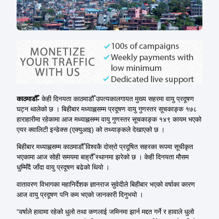
काठमाडौँ-
केही
दिनयता
काठमाडौँ
उपत्यकालगायत
मुख्य सहरमा वायु प्रदूषण
घट्न थालेको छ ।
बिहीबार
मध्याह्नसम्म प्रदूषण वायु गुणस्तर सूचकाङ्क १७८
हाराहारीमा रहेकामा आज मध्याह्नसम्म वायु गुणस्तर सूचकाङ्क १४९ कायम भएको
एयर क्वालिटी इन्डेक्स (एक्युआइ) को तथ्याङ्कले देखाएको छ ।
बिहीबार मध्याह्नसम्म काठमाडौँ विश्वकै दोस्रो प्रदूषित सहरका रूपमा सूचीकृत
भएकामा आज सोही समयमा बाह्रौँ स्थानमा झरेको छ । केही दिनयता मौसम
धुम्मिँदै जाँदा वायु प्रदूषण बढेको थियो ।
वातावरण विभागका
महानिर्देशक
ज्ञानराज
सुवेदीले
बिहीबार
भएको वर्षाका कारण
आज वायु प्रदूषण पनि कम भएको जानकारी दिनुभयो ।
“वर्षाले हावामा रहेको
धुलो
तथा कणलाई जमिनमा झार्न मद्दत गर्ने र हावाले
धुलो