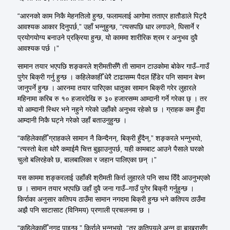
“आरनको काम निकै मेहनतिलो हुन्छ, फलामलाई आगोमा तताएर हातौडाले पिट्दै
आवश्यक आकार दिनुपर्छ,” उहाँ भन्नुहुन्छ, “त्यसपछि धार लगाउने, घिसार्ने र
प्रयोगयोग्य बनाउने प्रक्रिया हुन्छ, यो काममा शारीरिक श्रम र अनुभव दुवै
आवश्यक पर्छ ।”
सामान तयार भएपछि शङ्करले श्रीमतीसँगै ती सामान टाउकोमा बोकेर गाउँ–गाउँ
पुगेर बिक्री गर्नु हुन्छ । कहिलेकाहीँ धेरै टाढासम्म पैदल हिँडेर पनि सामान बेच्न
जानुपर्ने हुन्छ । आरनमा तयार पारिएका धातुका सामान बिक्री गरेर लुहारले
महिनामा करिब रु १० हजारदेखि रु ३० हजारसम्म आम्दानी गर्ने गरेका छ् । तर
यो आम्दानी स्थिर भने नहुने गरेको उहाँको अनुभव रहेको छ । ग्राहक कम हुँदा
आम्दानी निकै घट्ने गरेको उहाँ बताउनुहुन्छ ।
“कहिलेकाहीँ ग्राहकले सामान नै किन्दैनन्, बिक्री हुँदैन्,” शङ्करले भन्नुभयो,
“त्यस्तो बेला थोरै कमाईमै चित्त बुझाउनुपर्छ, यही कामबाट आउने पैसाले घरको
चुलो बलिरहेको छ, बालबालिका र जहान पालिएका छन् ।”
यस काममा शङ्करलाई उहाँकी श्रीमती किर्रा लुहारले पनि साथ दिँदै आउनुभएको
छ । सामान तयार भएपछि उहाँ दुवै जना गाउँ–गाउँ पुगेर बिक्री गर्नुहुन्छ ।
किर्राका अनुसार कतिपय ठाउँमा सामान नगदमा बिक्री हुन्छ भने कतिपय ठाउँमा
अझै पनि साटासाट (विनिमय) प्रणाली प्रचलनमा छ ।
“कहिलेकाहीँ नगद पाइन्छ,” किर्राले भन्नुभयो, “तर कतिपयले अन्न वा बाख्रासँग