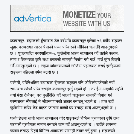
कञ्चनपुर- बझाङको बुँगलबाट डेढ वर्षअघि कञ्चनपुर झरेका ५६ वर्षीय शङ्कर
लुहार परम्परागत आरन पेसाको भरमा परिवारको जीविका चलाउँदै आउनुभएको
छ । शुक्लाफाँटा नगरपालिका–८ फुलेलीमा आरन सञ्चालन गर्दै उहाँले फलाम,
तामा र सिल्भरका कृषि तथा घरायसी सामग्री निर्माण गरी गाउँ–गाउँ पुगेर बिक्री
गर्दै आउनुभएको छ । सहज जीवनयापनको खोजीमा पहाडबाट तराई झर्नेहरूको
सङ्ख्या पछिल्ला वर्षमा बढ्दो छ ।
यसैगरी, परिस्थितिमा बझाङको बुँगलका शङ्कर पनि जीविकोपार्जनको नयाँ
सम्भावना खोज्दै परिवारसहित कञ्चनपुर झर्नु भएको हो । तराईमा आएपछि उहाँले
नयाँ पेसा रोजेनन्, बरु पुर्खौंदेखि गर्दै आएको धातुजन्य सामग्री निर्माण गर्ने
परम्परागत सीपलाई नै जीवनयापनको आधार बनाउनु भएको छ । हाल उहाँ
फुलेलीमा करिब डेढ कट्ठा जग्गामा कच्ची घर बनाएर बस्दै आउनुभएको छ ।
घरकै छेउमा सानो आरन सञ्चालन गरेर शङ्करले विभिन्न प्रकारका कृषि तथा
घरायसी प्रयोगका सामान बनाउने काम गर्दै आउनुभएको छ । उहाँले आरनमा
फलाम तताएर पिट्दै विभिन्न आकारका सामग्री तयार गर्नु हुन्छ । शङ्करले