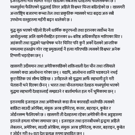
इजराइलमा मात्र सीमित नरहेर खाडीका सबैजसो देशहरुमा फैलिसकेको छ ।
मध्यपूर्वमा फैलिएको युद्धलाई लिएर अहिले विश्वभर चिन्ता बढिरहेको छ । खासगरी
अन्तर्राष्ट्रिय बजारमा कच्चा तेल तथा प्राकृतिक ग्यासको भाउ बढ्दा अरु सबै
उपभोग्य वस्तुहरुमा महँगी बढ्न थालेको छ ।
युद्ध सुरु भएको पहिलो दिनमै धार्मिक कट्टरपन्थी तथा इरानका सर्वोच्च नेता
आयोतुल्लाह अलि खामेनीसहित इरानका ४० बरिष्ठ अधिकारीहरु मारिएका थिए ।
अहंकारी तथा युद्धको पक्षपोषक भनेर चिनिए पनि कुनै अर्को देशको आन्तरिक
मामलामा हस्तक्षेप गरेर राष्ट्र प्रमुखलाई नै हत्या गरिएपछि त्यसको विश्वभर अनेक
टिप्पणी भइरहेका छन् ।
खासगरी उदीयमान तथा अमेरिकापछिको शक्तिशाली देश चीन तथा रसियाले
त्यसको कडा आलोचना गरेका छन् । यद्यपि, आलोचना शान्ति भडकाउने नभई
कुटनीतिक एवं सौम्य देखिन्छ । उनीहरुले सो युद्धमा आफैँ सहभागी हुने गरी
चेतावनी भने दिएका छैनन् । भारत तथा चीनलगायत देशहरु मध्यपूर्वमा भएको
युद्धमा सहभागी देशहरुलाई सम्झाउने र बार्तामार्फत हल गर्ने भूमिकामा छन् ।
इरानमाथि इजराइल तथा अमेरिकाले कडा सैन्य कारवाही थालेपछि त्यसको
बाछिटा साउदी अरेयिबा, संयुक्त अरब इमिरेटस्, कतार, बहराइन, कुबेत र
जोर्डनसम्म फैलिएको छ । खासगरी ती देशहरुमा रहेका अमेरिकी सैन्य अड्डाहरुमा
इरानले हमला गरेका समाचार छन् । इजराइल तथा इरानबीचको द्वन्द्वमा अहिले
लेबलान, अमेरिका, साउदी अरेबिया, संयुक्त अरब इमिरेटस्, कतार, बहराइन, कुबेत
र जोर्डन गरी १० वटा देश प्रत्यक्ष रुपमा प्रभावित छन् ।