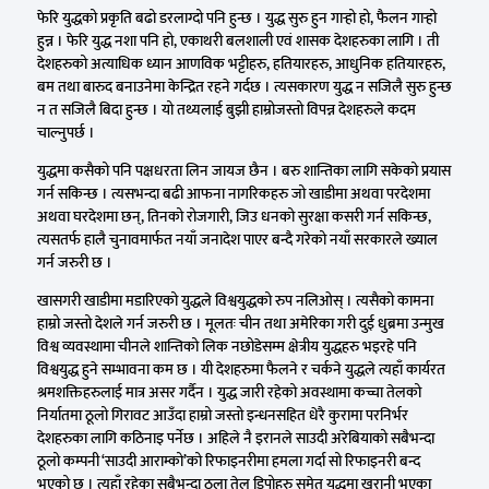
फेरि युद्धको प्रकृति बढो डरलाग्दो पनि हुन्छ । युद्ध सुरु हुन गार्‍हो हो, फैलन गार्‍हो
हुन्न । फेरि युद्ध नशा पनि हो, एकाथरी बलशाली एवं शासक देशहरुका लागि । ती
देशहरुको अत्याधिक ध्यान आणविक भट्टीहरु, हतियारहरु, आधुनिक हतियारहरु,
बम तथा बारुद बनाउनेमा केन्द्रित रहने गर्दछ । त्यसकारण युद्ध न सजिलै सुरु हुन्छ
न त सजिलै बिदा हुन्छ । यो तथ्यलाई बुझी हाम्रोजस्तो विपन्न देशहरुले कदम
चाल्नुपर्छ ।
युद्धमा कसैको पनि पक्षधरता लिन जायज छैन । बरु शान्तिका लागि सकेको प्रयास
गर्न सकिन्छ । त्यसभन्दा बढी आफना नागरिकहरु जो खाडीमा अथवा परदेशमा
अथवा घरदेशमा छन्, तिनको रोजगारी, जिउ धनको सुरक्षा कसरी गर्न सकिन्छ,
त्यसतर्फ हालै चुनावमार्फत नयाँ जनादेश पाएर बन्दै गरेको नयाँ सरकारले ख्याल
गर्न जरुरी छ ।
खासगरी खाडीमा मडारिएको युद्धले विश्वयुद्धको रुप नलिओस् । त्यसैको कामना
हाम्रो जस्तो देशले गर्न जरुरी छ । मूलतः चीन तथा अमेरिका गरी दुई धुब्रमा उन्मुख
विश्व व्यवस्थामा चीनले शान्तिको लिक नछोडेसम्म क्षेत्रीय युद्धहरु भइरहे पनि
विश्वयुद्ध हुने सम्भावना कम छ । यी देशहरुमा फैलने र चर्कने युद्धले त्यहाँ कार्यरत
श्रमशक्तिहरुलाई मात्र असर गर्दैन । युद्ध जारी रहेको अवस्थामा कच्चा तेलको
निर्यातमा ठूलो गिरावट आउँदा हाम्रो जस्तो इन्धनसहित धेरै कुरामा परनिर्भर
देशहरुका लागि कठिनाइ पर्नेछ । अहिले नै इरानले साउदी अरेबियाको सबैभन्दा
ठूलो कम्पनी ‘साउदी आराम्को’को रिफाइनरीमा हमला गर्दा सो रिफाइनरी बन्द
भएको छ । त्यहाँ रहेका सबैभन्दा ठूला तेल डिपोहरु समेत युद्धमा खरानी भएका