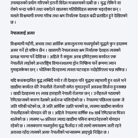
उपायहरुको प्रयोग गरिएको इरानी विदेश मन्त्रालयको दाबी छ । युद्ध रोकिने वा
रोक्ने भन्दा चर्कने तथा चर्काउने खालका गतिविधिहरु ब्यापक भइरहेका छन् ।
यसले विश्वव्यापी रुपमा गरिब तथा श्रम निर्यातक देशहरु बढी प्रताडित हुने देखिएको
छ ।
नेपाललाई असर
विश्वव्यापी महँगी, अभाव तथा आर्थिक असन्तुलनमा मध्यपूर्वको युद्धले कुन हदसम्म
असर गर्ने हो यकिन छैन । खासगरी नेपालजस्ता श्रम निर्यातक देशहरु त्यसको
प्रत्यक्ष मारमा पर्ने देखिन्छ । अहिले नै संयुक्त अरब इमिरेट्समा कार्यरत एक
नेपालीले त्यहाँको अन्तर्राष्ट्रिय विमानस्थलमा ड्रोन निष्क्रिय पार्ने क्रममा ज्यान
गुमाइसकेका छन् । भोलिका दिनहरुमा त्यस्ता घटनाहरु नदोहोरिएला भन्न सकिन्न ।
यदि कथंकदाचित युद्ध लम्बिदै गयो र ती देशहरु पनि युद्धमा सहभागी हुन थाले भने
खाडीमा कार्यरत धेरै नेपालीले रोजगारी समेत गुमाउनुपर्ने अवस्था सिर्जना हुनसक्छ
। खाडी देशहरुमा १९ लाख हाराहारी नेपाली रोजगार छन् । उनीहरुले पठाएको
रेमिट्यान्सको कारण देशको अर्थतन्त्र चलिरहेको छ । नेपालमा पछिल्ला दशक जे
जति गरिबी घटेको छ, जे जति आर्थिक उन्नति भएको छ, त्यसमा खाडीमा कार्यरत
नेपालीहरुको योगदान धेरै छ । अहिले नेपालमा वार्षिक १७ खर्ब रेमिट्यान्स भित्रन
थालेको छ । त्यसमा ५० प्रतिशत ज्यादा खाडीमा पसिना बगाउनेहरुको योगदान
रहेको छ । त्यसकारण मध्यपूर्वमा युद्ध फैलँदा र त्यो लामो समयसम्म जारी रहने
अवस्था रहँदा त्यसको असर नेपालीको भान्सासम्म आइपुग्ने निश्चित छ ।