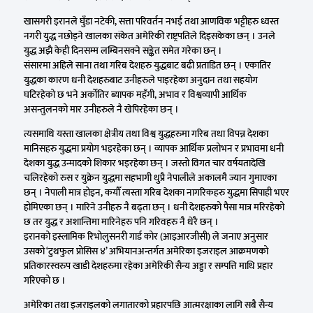
खासगरी इरानले घुँडा नटेकी, सत्ता परिवर्तन नभई तथा आणविक भट्टीहरु ध्वस्त
नगरी युद्ध नछोड्ने खालका संकेत अमेरिकी राष्ट्रपतिले दिइसकेका छन् । उनले
युद्ध अझै केही दिनसम्म लम्बिनसक्ने सङ्केत समेत गरेका छन् ।
संसारमा अहिले साना तथा गरिब देशहरु युद्धबाट बढी प्रताडित छन् । एकातिर
युद्धका कारण धनी देशहरुबाट उनीहरुले पाइरहेका अनुदान तथा सहयोग
घटिरहेको छ भने अर्कोतिर ब्यापक महँगी, अभाव र विश्वव्यापी आर्थिक
असन्तुलनको मार उनीहरुले नै खेपिरहेका छन् ।
त्यसमाथि यस्ता खालका क्षेत्रीय तथा विश्व युद्धहरुमा गरिब तथा विपन्न देशका
मानिसहरु युद्धमा प्रयोग भइरहेका छन् । व्यापक आर्थिक प्रलोभन र प्रभावमा धनी
देशका युद्ध उन्मादको शिकार भइरहेका छन् । जस्तो विगत चार वर्षयतादेखि
चलिरहेको रुस र युक्रेन युद्धमा सहभागी थुप्रै नेपालीले अकालमै ज्यान गुमाएका
छन् । नेपाली मात्र होइन, कयौँ त्यस्ता गरिब देशका नागरिकहरु युद्धमा सिपाही भएर
होमिएका छन् । मारिने उनीहरु नै बढ्ता छन् । धनी देशहरुको पैसा मात्र मरिरहेको
छ तर युद्ध र अशान्तिमा मारिनेहरु पनि गरिवहरु नै धेरै छन् ।
इरानको इस्लामिक रिभोलुसनरी गार्ड कोर (आइआरजीसी) ले जनाए अनुसार
उसको ‘टुथफुल प्रोसिस ४’ अभियानअन्तर्गत अमेरिका इजराइल आक्रमणको
प्रतिकारस्वरुप खाडी देशहरुमा रहेका अमेरिकी सैन्य अड्डा र सम्पत्ति माथि प्रहार
गरिएको छ ।
अमेरिका तथा इजराइलको लगातारको प्रहारपछि आत्मरक्षाका लागि सबै सैन्य