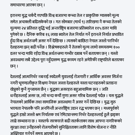
समाचारमा आएका छन् ।
इरानमा युद्ध चर्कदै गएपछि विश्व बजारमा कच्चा तेल र प्राकृतिक ग्यासको मूल्य
समेत अचाक्ली बढिसकेको छ । गत सोमबार (मार्च ९) तारिखमा नै कच्चा तेलको
मूल्यमा २४ प्रतिशत वृद्धि भई अन्तर्राष्ट्रिय बजारमा प्रतिब्यारेल ११५ डलर माथि
पुगेको छ । दैनिक करिब १६ लाख ब्यारेल तेल निर्यात गर्ने इरानले निर्यात प्रभावित
हुँदा विश्व अर्थतन्त्रमै असर गर्ने देखिन्छ । त्यसको बाछिटा नेपाल जस्तो परनिर्भर
देशहरुमा झन् बढी पर्नेछ । विश्लेषकहरुले नै तेलको मूल्य लामो समयसम्म १००
डलर भन्दा माथि रहँदा विश्व अर्थतन्त्रमा गम्भीर दबाब पर्ने बताएका छन् । यस्तो
अवस्थामा सबै उद्देश्य पूरा नहुँदासम्म युद्ध कायम रहने अमेरिकी राष्ट्रपतिले बताएका
छन् ।
देशलाई आत्मनिर्भर नबनाई स्वदेशमै युवालाई रोजगारी र आर्थिक अवसर सिर्जना
नगरी भूमण्डलीकृत विश्वमा नेपाल जस्ता देशहरुले यस्ता घटनाहरुको प्रताडना
खेप्नुको कुनै गुन्जायस छैन् । युद्धका असरहरु बहुआयामिक छन् । जति
धनीहरुलाई असर छ, त्यो भन्दा कयौं गुणा असर गरिब देशलाई पर्दछ । यस युद्धले
नेपालको आर्थिक तथा सामाजिक अवस्थामा नै असर गर्ने देखिन्छ । युद्ध सुरु
भएयता नेपालकै पनि अनगिन्ती अन्तर्राष्ट्रिय उडान रद्ध भएका छन् । मध्यपूर्वको
युद्धले हाम्रो जस्तो श्रम निर्यातक एवं रेमिट्यान्समा निर्भर देशहरुलाई ठूलै झड्का
लाग्ने सम्भावना छ । यसतर्फ सरकारले बढी सतर्कताका साथ आफ्ना नागरिकको
सुरक्षा तथा उनीहरुको रोजगारीको सुनिश्चितताका लागि विशेष योजना र नीति
अख्तियार गर्नुपर्ने समय आएको छ ।