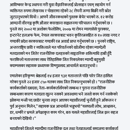
आविष्कार केन्द्र स्थापना गरी युवा वैज्ञानिकलाई प्रोत्साहन एवम् सहयोग गर्न
व्यक्तिगत रुपमा लेखनाथ र पोखरामा रहेको २८ रोपनी जग्गा बिक्री गरी स्रोत
जुटाउनुभएको थियो । आफ्नै जीवनकथाको पुस्तक बेचेर भएको रु. १२ करोड
आम्दानी वीरगञ्ज कृषि औजार कारखाना सञ्चालनमा परिचालन गर्नुभएको छ ।
पुनले सन् २००२ मा अशोका फेलोसिप, २००७ मा रोमन म्यागासेसे पुरस्कार,
इन्टरनेट हलअफ फेम, नेपाल सरकारबाट भवन कृत्तिरत्नसहित रु १० लाख नगद र
गण्डकी प्रदेश सरकारबाट गण्डकी रत्न अवार्ड प्राप्त गर्नुभएको छ । पुनको राष्ट्रिय,
अन्तरराष्ट्रिय छवि र व्यक्तित्वले मत परिवर्तनको खोजीमा रहेका म्याग्देली
मतदाताको मन जितेर राजनीतिक दलहरुको साङ्गठनिक शक्तिमाथि हाबी हुँदै
फराकिलो मतान्तरका साथ ऐतिहासिक जित निकालेका म्याग्दी बहुमुखी
क्याम्पसका सहायक प्रध्यापक विष्णुप्रसाद आचार्यले बताउनुभयो ।
एमालेका हरिकृष्ण श्रेष्ठलाई १४ हजार ९३१ मतान्तरले पछि पारेर जित हासिल
गरेका पुनले २२ हजार ८५० मतका साथ जित निकाल्नुभएको हो । “राजनीतिक
कार्यकर्ताको दबदवा, नेता–कार्यकर्तासँगको सम्बन्ध र पुराना राजनीतिक
सम्बन्धका कारण मतदाता खुल्न नसक्ने अवस्थामा भने जस्तो काम गर्न नसकेको
झोकमा मन्त्री पद छाडेर चुनाव लड्न आएका महावीरलाई चुनौती हुने आँकलन र
पुर्व अनुमान मिलेन,” सहायक प्रअ आचार्यले भन्नुभयो “यसपाली लोभ, आश्वासन,
डर, धम्की र भ्रमले अपेक्षाकृत काम गरेन, बरु यसले महावीरलाई जित्न झन सहज
बनाएको देखियो ।”
महावीरको जितले म्याग्दीमा राजनीतिक दल तथा नेताहरुलाई समाजमा कार्यकर्ता