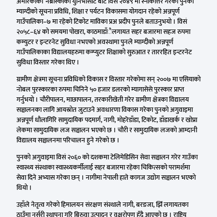
अमेरिकाको ‘नेब्रास्काको युनिभर्सिटि’बाट विसं २०४९ मा स्नाकोत्तर गरेका पुनको
म्याग्दीको सूचना प्रविधि, शिक्षा र पर्यटन विकासमा योगदान रहेको अन्नपूर्ण
गाउँपालिका–७ मा रहेको टिकोट माविका प्रअ प्रदीप पुनले बताउनुभयो । विसं
२०५८–६४ को समयमा पोखरा, काठमाडाँैलगायत सहर बजारमा सहज रुपमा
कम्युटर र इन्टरनेट सुविधा नभएको अवस्थामा पुनले म्याग्दीको अन्नपूर्ण
गाउँपालिकाका विद्यालयहरुमा कम्प्युटर शिक्षाको सुरुआत र ताररहित इन्टरनेट
सुविधा विस्तार गरेका थिए ।
ग्रामीण क्षेत्रमा सूचना प्रविधिको विकास र विस्तार गरेकोमा सन् २००७ मा एसियाको
नोबल पुरस्कारका रुपमा चिनिने ५० हजार डलरको म्यागासेसे पुरस्कार प्राप्त
गर्नुभयो । चौरीपालन, माछापालन, तरकारीखेती गरेर ग्रामीण क्षेत्रका विद्यालय
सञ्चालनका लागि आयस्रोत जुटाउने अवधारणा विकास गरेका पुनको अगुवाइमा
अन्नपूर्ण धौलागिरि सामुदायिक पदमार्ग, नागी, मोहरेडाँडा, टिकोट, डाँडाखर्क र खोप्रा
लेकमा सामुदायिक लज सञ्चालन भएको छ । चौरी र सामुदायिक लजको आम्दानी
विद्यालय सञ्चालनमा परिचालन हुने गरेको छ ।
पुनको अगुवाइमा विसं २०६० को दशकमा टेलिमेडिसिन सेवा सञ्चालन गरेर गाउँका
स्वास्थ्य संस्थाका स्वास्थ्यकर्मीलाई सहर बजारमा रहेका चिकित्सको परामर्शमा
सेवा दिने अभ्यास गरेका छन् । नागीमा नेपाली हाते कागज उद्योग सञ्चालन भएको
थियो ।
उहाँले नेतृत्व गरेको हिमालयन संरक्षण संस्थाले नागी, बरङजा, झिँ लगायतका
ठाउँमा नर्सरी स्थापना गरि बिरुवा उत्पादन र वृक्षरोपण हुँदै आएको छ । राष्ट्रिय