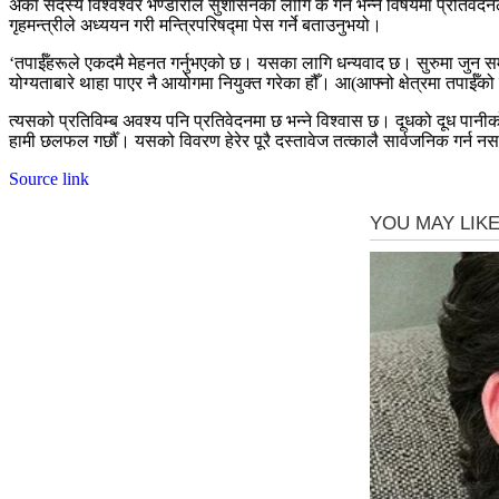
अर्का सदस्य विश्वेश्वर भण्डारीले सुशासनका लागि के गर्ने भन्ने विषयमा प्रतिवे
गृहमन्त्रीले अध्ययन गरी मन्त्रिपरिषद्मा पेस गर्ने बताउनुभयो।
‘तपाईँहरूले एकदमै मेहनत गर्नुभएको छ। यसका लागि धन्यवाद छ। सुरुमा जुन समया
योग्यताबारे थाहा पाएर नै आयोगमा नियुक्त गरेका हौँ। आ(आफ्नो क्षेत्रमा तपाईँको
त्यसको प्रतिविम्ब अवश्य पनि प्रतिवेदनमा छ भन्ने विश्वास छ। दूधको दूध पानी
हामी छलफल गर्छौँ। यसको विवरण हेरेर पूरै दस्तावेज तत्कालै सार्वजनिक गर्न नस
Source link