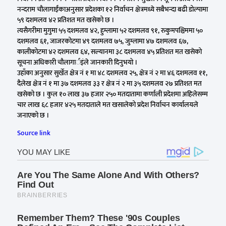
नन्दराम चौलागाईंकाअनुसार प्रदेशका १२ निर्वाचन क्षेत्रमध्ये सबैभन्दा बढी डोल्पामा
५९ दशमलव ४२ प्रतिशत मत खसेको छ ।
त्यसैगरीमा मुगुमा ५५ दशमलव ४२, हुम्लामा ५२ दशमलव ९१, रुकुमपश्चिममा ५०
दशमलव ६१, जाजरकोटमा ४९ दशमलव ७५, जुम्लामा ४७ दशमलव ६७,
कालीकोटमा ४२ दशमलव ६४, सल्यानमा ३८ दशमलव ४५ प्रतिशत मत खसेको
सूचना अधिकारी चौलागार्इंले जानकारी दिनुभयो ।
उहाँका अनुसार सुर्खेत क्षेत्र नं १ मा ४८ दशमलव २५, क्षेत्र नं २ मा ४६ दशमलव ११,
दैलेख क्षेत्र नं १ मा ३७ दशमलव ३३ र क्षेत्र नं २ मा ३५ दशमलव २७ प्रतिशत मत
खसेको छ । कुल १० लाख ३७ हजार २५० मतदातामा कर्णाली प्रदेशमा अहिलेसम्म
चार लाख ६८ हजार ४२५ मतदाताले मत खसालेको प्रदेश निर्वाचन कार्यालयले
जनाएको छ ।
Source link