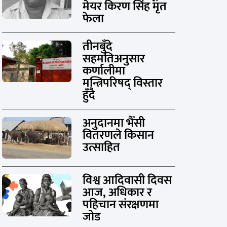
मेयर किरण सिंह मृत
फेला
तीनबुँदे
सहमतिअनुसार
कर्णालीमा
मन्त्रिपरिषद् विस्तार
हुँदै
अनुदानमा भैँसी
वितरणले किसान
उत्साहित
विश्व आदिवासी दिवस
आज, अधिकार र
पहिचान संरक्षणमा
जोड