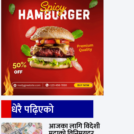
धेरै पढ़िएको
आजका लागि विदेशी
मुद्राको विनिमयदर