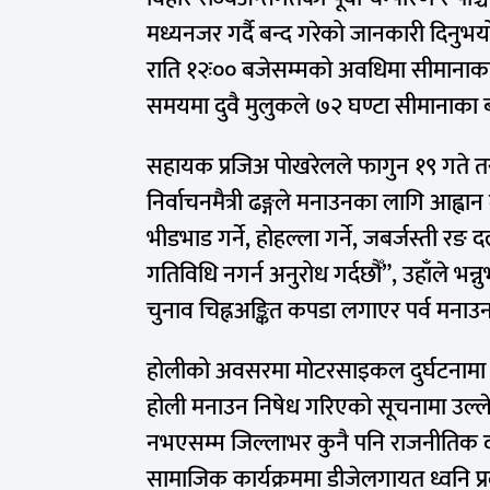
मध्यनजर गर्दै बन्द गरेको जानकारी दिनुभ
राति १२ः०० बजेसम्मको अवधिमा सीमानाका बन
समयमा दुवै मुलुकले ७२ घण्टा सीमानाका बन्
सहायक प्रजिअ पोखरेलले फागुन १९ गते तरा
निर्वाचनमैत्री ढङ्गले मनाउनका लागि आह्
भीडभाड गर्ने, होहल्ला गर्ने, जबर्जस्ती र
गतिविधि नगर्न अनुरोध गर्दछौँ”, उहाँले भन
चुनाव चिह्नअङ्कित कपडा लगाएर पर्व मना
होलीको अवसरमा मोटरसाइकल दुर्घटनामा व
होली मनाउन निषेध गरिएको सूचनामा उल्ल
नभएसम्म जिल्लाभर कुनै पनि राजनीतिक दलक
सामाजिक कार्यक्रममा डीजेलगायत ध्वनि प