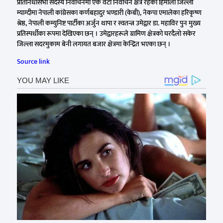
प्रतिनिधीसभा सदस्य निर्वाचनमा एक वटा निर्वाचन क्षेत्र रहेको हिमाली जिल्ला
म्याग्दीमा नेपाली कांग्रेसका कर्णबहादुर भण्डारी (केबी), नेकपा एमालेका हरिकृष्ण
श्रेष्ठ, नेपाली कम्युनिष्ट पार्टीका अर्जुन थापा र स्वतन्त्र उमेद्वार डा. महाविर पुन मुख्य
प्रतिस्पर्धीका रूपमा देखिएका छन् । उमेद्वारहरूले ग्रामिण क्षेत्रको घरदैलो सकेर
जिल्ला सदरमुकाम बेनी लगायत बजार क्षेत्रमा केन्द्रित भएका छन् ।
Source link