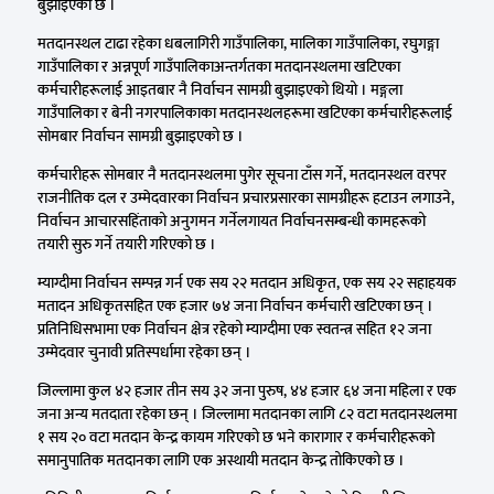
बुझाइएको छ ।
मतदानस्थल टाढा रहेका धबलागिरी गाउँपालिका, मालिका गाउँपालिका, रघुगङ्गा
गाउँपालिका र अन्नपूर्ण गाउँपालिकाअन्तर्गतका मतदानस्थलमा खटिएका
कर्मचारीहरूलाई आइतबार नै निर्वाचन सामग्री बुझाइएको थियो । मङ्गला
गाउँपालिका र बेनी नगरपालिकाका मतदानस्थलहरूमा खटिएका कर्मचारीहरूलाई
सोमबार निर्वाचन सामग्री बुझाइएको छ ।
कर्मचारीहरू सोमबार नै मतदानस्थलमा पुगेर सूचना टाँस गर्ने, मतदानस्थल वरपर
राजनीतिक दल र उम्मेदवारका निर्वाचन प्रचारप्रसारका सामग्रीहरू हटाउन लगाउने,
निर्वाचन आचारसहिंताको अनुगमन गर्नेलगायत निर्वाचनसम्बन्धी कामहरूको
तयारी सुरु गर्ने तयारी गरिएको छ ।
म्याग्दीमा निर्वाचन सम्पन्न गर्न एक सय २२ मतदान अधिकृत, एक सय २२ सहाहयक
मतादन अधिकृतसहित एक हजार ७४ जना निर्वाचन कर्मचारी खटिएका छन् ।
प्रतिनिधिसभामा एक निर्वाचन क्षेत्र रहेको म्याग्दीमा एक स्वतन्त्र सहित १२ जना
उम्मेदवार चुनावी प्रतिस्पर्धामा रहेका छन् ।
जिल्लामा कुल ४२ हजार तीन सय ३२ जना पुरुष, ४४ हजार ६४ जना महिला र एक
जना अन्य मतदाता रहेका छन् । जिल्लामा मतदानका लागि ८२ वटा मतदानस्थलमा
१ सय २० वटा मतदान केन्द्र कायम गरिएको छ भने कारागार र कर्मचारीहरूको
समानुपातिक मतदानका लागि एक अस्थायी मतदान केन्द्र तोकिएको छ ।