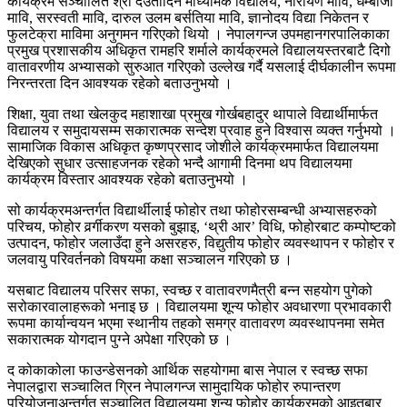
कार्यक्रम सञ्चालित श्री देउतादिन माध्यमिक विद्यालय, नारायण मावि, धम्बोजी
मावि, सरस्वती मावि, दारुल उलम बर्सतिया मावि, ज्ञानोदय विद्या निकेतन र
फुलटेक्रा माविमा अनुगमन गरिएको थियो । नेपालगन्ज उपमहानगरपालिकाका
प्रमुख प्रशासकीय अधिकृत रामहरि शर्माले कार्यक्रमले विद्यालयस्तरबाटै दिगो
वातावरणीय अभ्यासको सुरुआत गरिएको उल्लेख गर्दै यसलाई दीर्घकालीन रूपमा
निरन्तरता दिन आवश्यक रहेको बताउनुभयो ।
शिक्षा, युवा तथा खेलकुद महाशाखा प्रमुख गोर्खबहादुर थापाले विद्यार्थीमार्फत
विद्यालय र समुदायसम्म सकारात्मक सन्देश प्रवाह हुने विश्वास व्यक्त गर्नुभयो ।
सामाजिक विकास अधिकृत कृष्णप्रसाद जोशीले कार्यक्रममार्फत विद्यालयमा
देखिएको सुधार उत्साहजनक रहेको भन्दै आगामी दिनमा थप विद्यालयमा
कार्यक्रम विस्तार आवश्यक रहेको बताउनुभयो ।
सो कार्यक्रमअन्तर्गत विद्यार्थीलाई फोहोर तथा फोहोरसम्बन्धी अभ्यासहरुको
परिचय, फोहोर वर्र्गीकरण यसको बुझाइ, ‘थ्री आर’ विधि, फोहोरबाट कम्पोष्टको
उत्पादन, फोहोर जलाउँदा हुने असरहरु, विद्युतीय फोहोर व्यवस्थापन र फोहोर र
जलवायु परिवर्तनको विषयमा कक्षा सञ्चालन गरिएको छ ।
यसबाट विद्यालय परिसर सफा, स्वच्छ र वातावरणमैत्री बन्न सहयोग पुगेको
सरोकारवालाहरूको भनाइ छ । विद्यालयमा शून्य फोहोर अवधारणा प्रभावकारी
रूपमा कार्यान्वयन भएमा स्थानीय तहको समग्र वातावरण व्यवस्थापनमा समेत
सकारात्मक योगदान पुग्ने अपेक्षा गरिएको छ ।
द कोकाकोला फाउन्डेसनको आर्थिक सहयोगमा बास नेपाल र स्वच्छ सफा
नेपालद्वारा सञ्चालित ग्रिन नेपालगन्ज सामुदायिक फोहोर रुपान्तरण
परियोजनाअन्तर्गत सञ्चालित विद्यालयमा शून्य फोहोर कार्यक्रमको आइतबार