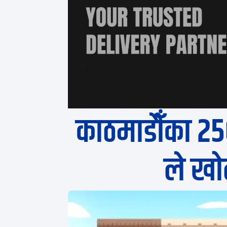
काठमाडौँका २५०
ले खो