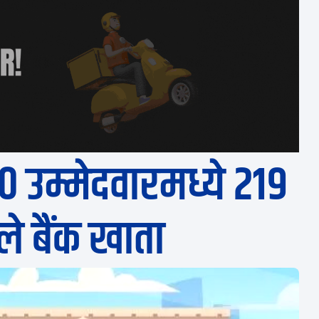
 उम्मेदवारमध्ये २१९
ले बैंक खाता