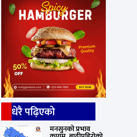
धेरै पढ़िएको
मनसुनको प्रभाव
कायम, बाढीपहिरोको