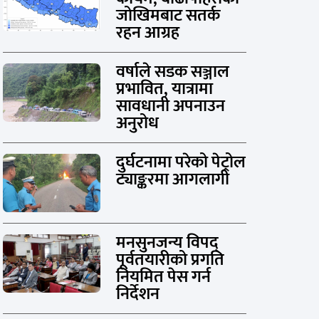
जोखिमबाट सतर्क
रहन आग्रह
वर्षाले सडक सञ्जाल
प्रभावित, यात्रामा
सावधानी अपनाउन
अनुरोध
दुर्घटनामा परेको पेट्रोल
ट्याङ्करमा आगलागी
मनसुनजन्य विपद्
पूर्वतयारीको प्रगति
नियमित पेस गर्न
निर्देशन