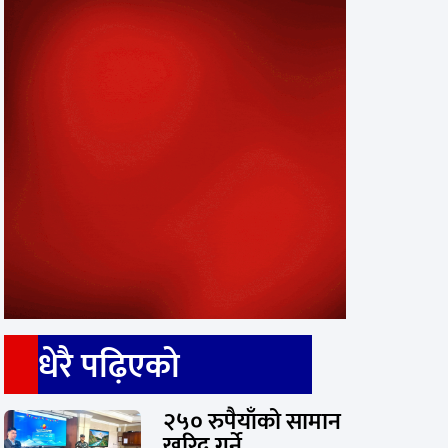
धेरै पढ़िएको
२५० रुपैयाँको सामान
खरिद गर्ने