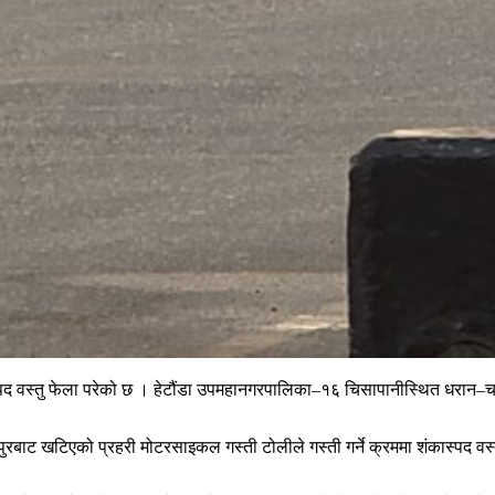
स्पद वस्तु फेला परेको छ । हेटौंडा उपमहानगरपालिका–१६ चिसापानीस्थित धरान
ाट खटिएको प्रहरी मोटरसाइकल गस्ती टोलीले गस्ती गर्ने क्रममा शंकास्पद वस्तु 