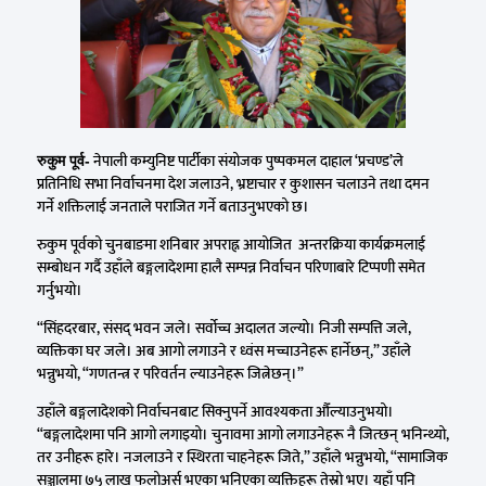
नेपाली कम्युनिष्ट पार्टीका संयोजक पुष्पकमल दाहाल ‘प्रचण्ड’ले
रुकुम पूर्व-
प्रतिनिधि सभा निर्वाचनमा देश जलाउने, भ्रष्टाचार र कुशासन चलाउने तथा दमन
गर्ने शक्तिलाई जनताले पराजित गर्ने बताउनुभएको छ।
रुकुम पूर्वको चुनबाङमा शनिबार अपराह्न आयोजित अन्तरक्रिया कार्यक्रमलाई
सम्बोधन गर्दै उहाँले बङ्गलादेशमा हालै सम्पन्न निर्वाचन परिणाबारे टिप्पणी समेत
गर्नुभयो।
“सिंहदरबार, संसद् भवन जले। सर्वोच्च अदालत जल्यो। निजी सम्पत्ति जले,
व्यक्तिका घर जले। अब आगो लगाउने र ध्वंस मच्चाउनेहरू हार्नेछन्,” उहाँले
भन्नुभयो, “गणतन्त्र र परिवर्तन ल्याउनेहरू जित्नेछन्।”
उहाँले बङ्गलादेशको निर्वाचनबाट सिक्नुपर्ने आवश्यकता औँल्याउनुभयो।
“बङ्गलादेशमा पनि आगो लगाइयो। चुनावमा आगो लगाउनेहरू नै जित्छन् भनिन्थ्यो,
तर उनीहरू हारे। नजलाउने र स्थिरता चाहनेहरू जिते,” उहाँले भन्नुभयो, “सामाजिक
सञ्जालमा ७५ लाख फलोअर्स भएका भनिएका व्यक्तिहरू तेस्रो भए। यहाँ पनि