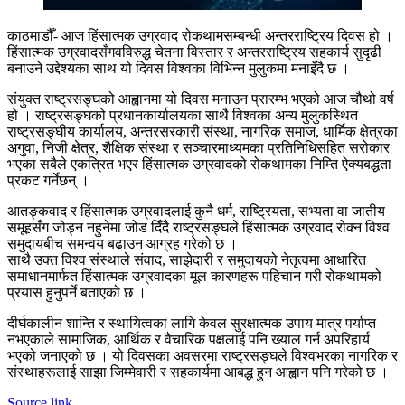
काठमाडौँ- आज हिंसात्मक उग्रवाद रोकथामसम्बन्धी अन्तरराष्ट्रिय दिवस हो ।
हिंसात्मक उग्रवादसँगवविरुद्ध चेतना विस्तार र अन्तरराष्ट्रिय सहकार्य सुदृढी
बनाउने उद्देश्यका साथ यो दिवस विश्वका विभिन्न मुलुकमा मनाइँदै छ ।
संयुक्त राष्ट्रसङ्घको आह्वानमा यो दिवस मनाउन प्रारम्भ भएको आज चौथो वर्ष
हो । राष्ट्रसङ्घको प्रधानकार्यालयका साथै विश्वका अन्य मुलुकस्थित
राष्ट्रसङ्घीय कार्यालय, अन्तरसरकारी संस्था, नागरिक समाज, धार्मिक क्षेत्रका
अगुवा, निजी क्षेत्र, शैक्षिक संस्था र सञ्चारमाध्यमका प्रतिनिधिसहित सरोकार
भएका सबैले एकत्रित भएर हिंसात्मक उग्रवादको रोकथामका निम्ति ऐक्यबद्धता
प्रकट गर्नेछन् ।
आतङ्कवाद र हिंसात्मक उग्रवादलाई कुनै धर्म, राष्ट्रियता, सभ्यता वा जातीय
समूहसँग जोड्न नहुनेमा जोड दिँदै राष्ट्रसङ्घले हिंसात्मक उग्रवाद रोक्न विश्व
समुदायबीच समन्वय बढाउन आग्रह गरेको छ ।
साथै उक्त विश्व संस्थाले संवाद, साझेदारी र समुदायको नेतृत्वमा आधारित
समाधानमार्फत हिंसात्मक उग्रवादका मूल कारणहरू पहिचान गरी रोकथामको
प्रयास हुनुपर्ने बताएको छ ।
दीर्घकालीन शान्ति र स्थायित्वका लागि केवल सुरक्षात्मक उपाय मात्र पर्याप्त
नभएकाले सामाजिक, आर्थिक र वैचारिक पक्षलाई पनि ख्याल गर्न अपरिहार्य
भएको जनाएको छ । यो दिवसका अवसरमा राष्ट्रसङ्घले विश्वभरका नागरिक र
संस्थाहरूलाई साझा जिम्मेवारी र सहकार्यमा आबद्ध हुन आह्वान पनि गरेको छ ।
Source link