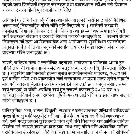
तहको कार्य जिम्मेवारीअनुसार सङ्गठन तथा व्यवस्थापन सर्वेक्षण गरी विद्यमान
संरचना र दरबन्दीको पुनरावलोकन गरिनेछ ।
अनिवार्य प्रतिनिधित्व गर्नुपर्ने अवस्थाबाहेक सरकारी स्रोतबाट गरिने वैदेशिक
भ्रमणलाई निरुत्साहित गरिने नीति पनि लिइएको छ । त्यसैगरी सरकारी
कार्यालय, नियामक निकाय र सार्वजनिक संस्थानहरूमा थप व्ययभार पर्ने गरी
नयाँ सङ्गठन संरचना र दरबन्दी सिर्जना नगरिने जनाइएको छ । परामर्श सेवामा
नियन्त्रण गर्दै ठूला आयोजनाबाहेक अन्य आयोजनामा सुपरीवेक्षण परामर्शदाता
नियुक्त नगर्ने र नीति वा कानुनको मस्यौदा तयार गर्न बाह्य परामर्श सेवा नलिने
व्यवस्था गरिने जनाइएको छ ।
त्यस्तै, राष्ट्रिय गौरव र रणनीतिक महत्वका आयोजनामा स्रोतको अभाव हुन
नदिने तथा ती आयोजनाको बजेट अन्यत्र रकमान्तर नगर्ने सुनिश्चितता गरिएको
छ । बहुवर्षीय आयोजनाको हकमा स्रोत सहमतिसम्बन्धी मापदण्ड, २०८२ को
पूर्ण पालना गरिने र मध्यमकालीन खर्च संरचनाका आधारमा मात्र स्रोत सहमति
माग गर्ने व्यवस्था मिलाइने अर्थ मन्त्रालयले जनाएको छ । फागुन मसान्तसम्म
खर्च नभएको वा बाँकी अवधिमा खर्च हुन नसक्ने बजेटलाई २०८२ चैत १५
गतेभित्र अनिवार्य रूपमा समर्पण गर्नुपर्ने व्यवस्थालाई पनि कडाइका साथ पालना
गरिने जनाइएको छ ।
पारिश्रमिक, भत्ता, रासन, बिजुली, सञ्चार र घरभाडाजस्ता अनिवार्य दायित्वको
भुक्तानी चालु वर्षमै फछ्र्योट गरी आगामी वर्षमा दायित्व नसर्ने गरी व्यवस्थापन
गर्ने, अर्थ मन्त्रालयको पूर्वसहमति बिना कुनै पनि निकायले थप आर्थिक दायित्व
सिर्जना गर्न नपाउने व्यवस्था कडाइका साथ लागू गरिने पनि अर्धवार्षिक समीक्षा
प्रतिवेदनमा उल्लेख छ । वैदेशिक सहायतामा सञ्चालित आयोजनाको सोधभर्ना