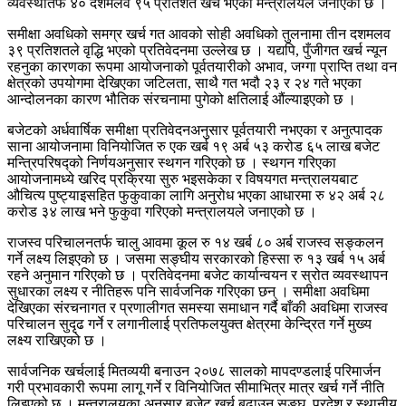
व्यवस्थातर्फ ४० दशमलव ९५ प्रतिशत खर्च भएको मन्त्रालयले जनाएको छ ।
समीक्षा अवधिको समग्र खर्च गत आवको सोही अवधिको तुलनामा तीन दशमलव
३९ प्रतिशतले वृद्धि भएको प्रतिवेदनमा उल्लेख छ । यद्यपि, पुँजीगत खर्च न्यून
रहनुका कारणका रूपमा आयोजनाको पूर्वतयारीको अभाव, जग्गा प्राप्ति तथा वन
क्षेत्रको उपयोगमा देखिएका जटिलता, साथै गत भदौ २३ र २४ गते भएका
आन्दोलनका कारण भौतिक संरचनामा पुगेको क्षतिलाई औंल्याइएको छ ।
बजेटको अर्धवार्षिक समीक्षा प्रतिवेदनअनुसार पूर्वतयारी नभएका र अनुत्पादक
साना आयोजनामा विनियोजित रु एक खर्ब १९ अर्ब ५३ करोड ६५ लाख बजेट
मन्त्रिपरिषद्को निर्णयअनुसार स्थगन गरिएको छ । स्थगन गरिएका
आयोजनामध्ये खरिद प्रक्रिया सुरु भइसकेका र विषयगत मन्त्रालयबाट
औचित्य पुष्ट्याइसहित फुकुवाका लागि अनुरोध भएका आधारमा रु ४२ अर्ब २८
करोड ३४ लाख भने फुकुवा गरिएको मन्त्रालयले जनाएको छ ।
राजस्व परिचालनतर्फ चालु आवमा कूल रु १४ खर्ब ८० अर्ब राजस्व सङ्कलन
गर्ने लक्ष्य लिइएको छ । जसमा सङ्घीय सरकारको हिस्सा रु १३ खर्ब १५ अर्ब
रहने अनुमान गरिएको छ । प्रतिवेदनमा बजेट कार्यान्वयन र स्रोत व्यवस्थापन
सुधारका लक्ष्य र नीतिहरू पनि सार्वजनिक गरिएका छन् । समीक्षा अवधिमा
देखिएका संरचनागत र प्रणालीगत समस्या समाधान गर्दै बाँकी अवधिमा राजस्व
परिचालन सुदृढ गर्ने र लगानीलाई प्रतिफलयुक्त क्षेत्रमा केन्द्रित गर्ने मुख्य
लक्ष्य राखिएको छ ।
सार्वजनिक खर्चलाई मितव्ययी बनाउन २०७८ सालको मापदण्डलाई परिमार्जन
गरी प्रभावकारी रूपमा लागू गर्ने र विनियोजित सीमाभित्र मात्र खर्च गर्ने नीति
लिइएको छ । मन्त्रालयका अनुसार बजेट खर्च बढाउन सङ्घ, प्रदेश र स्थानीय