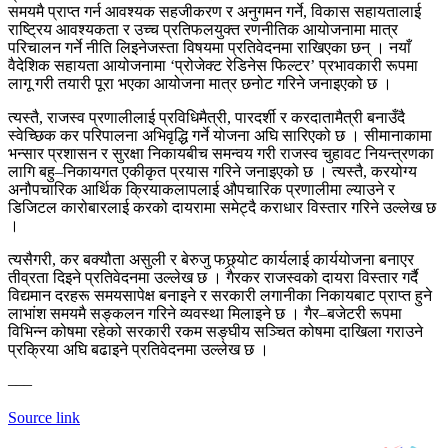
समयमै प्राप्त गर्न आवश्यक सहजीकरण र अनुगमन गर्ने, विकास सहायतालाई
राष्ट्रिय आवश्यकता र उच्च प्रतिफलयुक्त रणनीतिक आयोजनामा मात्र
परिचालन गर्ने नीति लिइनेजस्ता विषयमा प्रतिवेदनमा राखिएका छन् । नयाँ
वैदेशिक सहायता आयोजनामा ‘प्रोजेक्ट रेडिनेस फिल्टर’ प्रभावकारी रूपमा
लागू गरी तयारी पूरा भएका आयोजना मात्र छनोट गरिने जनाइएको छ ।
त्यस्तै, राजस्व प्रणालीलाई प्रविधिमैत्री, पारदर्शी र करदातामैत्री बनाउँदै
स्वेच्छिक कर परिपालना अभिवृद्धि गर्ने योजना अघि सारिएको छ । सीमानाकामा
भन्सार प्रशासन र सुरक्षा निकायबीच समन्वय गरी राजस्व चुहावट नियन्त्रणका
लागि बहु–निकायगत एकीकृत प्रयास गरिने जनाइएको छ । त्यस्तै, करयोग्य
अनौपचारिक आर्थिक क्रियाकलापलाई औपचारिक प्रणालीमा ल्याउने र
डिजिटल कारोबारलाई करको दायरामा समेट्दै कराधार विस्तार गरिने उल्लेख छ
।
त्यसैगरी, कर बक्यौता असुली र बेरुजु फछ्र्योट कार्यलाई कार्ययोजना बनाएर
तीव्रता दिइने प्रतिवेदनमा उल्लेख छ । गैरकर राजस्वको दायरा विस्तार गर्दै
विद्यमान दरहरू समयसापेक्ष बनाइने र सरकारी लगानीका निकायबाट प्राप्त हुने
लाभांश समयमै सङ्कलन गरिने व्यवस्था मिलाइने छ । गैर–बजेटरी रूपमा
विभिन्न कोषमा रहेको सरकारी रकम सङ्घीय सञ्चित कोषमा दाखिला गराउने
प्रक्रिया अघि बढाइने प्रतिवेदनमा उल्लेख छ ।
–––
Source link