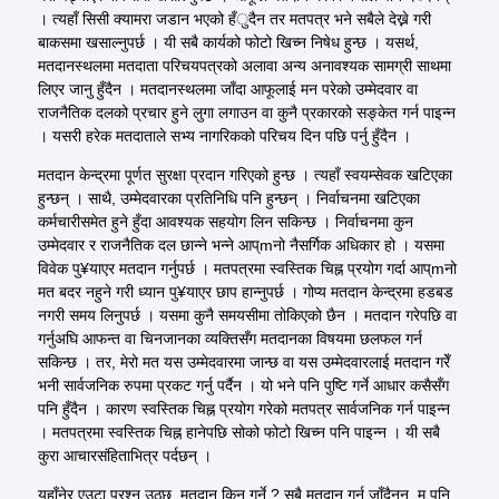
। त्यहाँ सिसी क्यामरा जडान भएको हँुदैन तर मतपत्र भने सबैले देख्ने गरी
बाकसमा खसाल्नुपर्छ । यी सबै कार्यको फोटो खिच्न निषेध हुन्छ । यसर्थ,
मतदानस्थलमा मतदाता परिचयपत्रको अलावा अन्य अनावश्यक सामग्री साथमा
लिएर जानु हुँदैन । मतदानस्थलमा जाँदा आफूलाई मन परेको उम्मेदवार वा
राजनैतिक दलको प्रचार हुने लुगा लगाउन वा कुनै प्रकारको सङ्केत गर्न पाइन्न
। यसरी हरेक मतदाताले सभ्य नागरिकको परिचय दिन पछि पर्नु हुँदैन ।
मतदान केन्द्रमा पूर्णत सुरक्षा प्रदान गरिएको हुन्छ । त्यहाँ स्वयम्सेवक खटिएका
हुन्छन् । साथै, उम्मेदवारका प्रतिनिधि पनि हुन्छन् । निर्वाचनमा खटिएका
कर्मचारीसमेत हुने हुँदा आवश्यक सहयोग लिन सकिन्छ । निर्वाचनमा कुन
उम्मेदवार र राजनैतिक दल छान्ने भन्ने आप्
m
नो नैसर्गिक अधिकार हो । यसमा
विवेक पु
¥
याएर मतदान गर्नुपर्छ । मतपत्रमा स्वस्तिक चिह्न प्रयोग गर्दा आप्
m
नो
मत बदर नहुने गरी ध्यान पु
¥
याएर छाप हान्नुपर्छ । गोप्य मतदान केन्द्रमा हडबड
नगरी समय लिनुपर्छ । यसमा कुनै समयसीमा तोकिएको छैन । मतदान गरेपछि वा
गर्नुअघि आफन्त वा चिनजानका व्यक्तिसँग मतदानका विषयमा छलफल गर्न
सकिन्छ । तर, मेरो मत यस उम्मेदवारमा जान्छ वा यस उम्मेदवारलाई मतदान गरेँ
भनी सार्वजनिक रुपमा प्रकट गर्नु पर्दैन । यो भने पनि पुष्टि गर्ने आधार कसैसँग
पनि हुँदैन । कारण स्वस्तिक चिह्न प्रयोग गरेको मतपत्र सार्वजनिक गर्न पाइन्न
। मतपत्रमा स्वस्तिक चिह्न हानेपछि सोको फोटो खिच्न पनि पाइन्न । यी सबै
कुरा आचारसंहिताभित्र
पर्दछन्
।
यहाँनेर एउटा प्रश्न उठ्छ, मतदान किन गर्ने ? सबै मतदान गर्न जाँदैनन्, म पनि