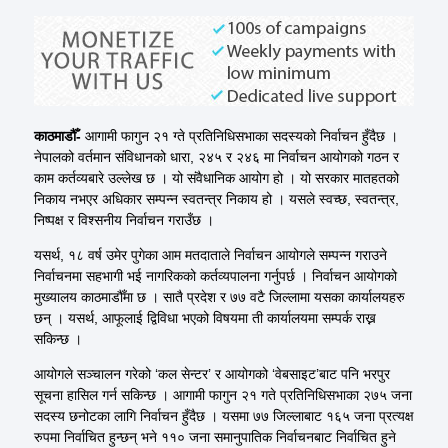
काठमाडौँ-
आगामी फागुन २१
ग्ते
प्रतिनिधिसभाका सदस्यको निर्वाचन हुँदैछ ।
नेपालको वर्तमान संविधानको धारा, २४५ र २४६ मा निर्वाचन आयोगको गठन र
काम कर्तव्यबारे उल्लेख छ । यो संवैधानिक आयोग हो । यो सरकार मातहतको
निकाय नभएर अधिकार सम्पन्न स्वतन्त्र निकाय हो । यसले स्वच्छ, स्वतन्त्र,
निष्पक्ष र
विश्सनीय
निर्वाचन गराउँछ ।
यसर्थ
, १८ वर्ष उमेर पुगेका आम
मतदाताले
निर्वाचन आयोगले सम्पन्न गराउने
निर्वाचनमा सहभागी भई नागरिकको
कर्तव्यपालना
गर्नुपर्छ । निर्वाचन आयोगको
मुख्यालय
काठमाडौँमा
छ । सातै प्रदेश र ७७ वटै जिल्लामा यसका
कार्यालयहरु
छन् ।
यसर्थ
, आफूलाई द्विविधा भएको विषयमा ती कार्यालयमा सम्पर्क राख्न
सकिन्छ ।
आयोगले सञ्चालन गरेको ‘कल सेन्टर’ र आयोगको ‘
वेबसाइट’बाट
पनि
भरपुर
सूचना हासिल गर्न सकिन्छ । आगामी फागुन २१ गते प्रतिनिधिसभाका २७५ जना
सदस्य छनोटका लागि निर्वाचन हुँदैछ । यसमा ७७ जिल्लाबाट १६५ जना प्रत्यक्ष
रुपमा
निर्वाचित हुन्छन् भने ११० जना समानुपातिक निर्वाचनबाट निर्वाचित हुने