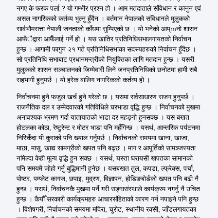
नगए
के फरक पर्ला ? यो गम्भीर प्रश्न हो । आम
मतदाताले
संविधान र कानुन एवं
असल नागरिकको कर्तव्य भुल्नु हुँदैन । वर्तमान नेपालको संविधानले मुलुकको
सार्वभौमसत्ता
नेपाली जनताको काँधमा सुम्पिएको छ । यो भनेको
आप्
m
नो
शासन
आफँैद्वारा
आफैँलाई गर्ने हो । यस खातिर
प्रतिनिधिसभालगायतको
निर्वाचन
हुन्छ । आगामी फागुन २१ गते प्रतिनिधिसभाका
सदस्यहरुको
निर्वाचन हुँदैछ ।
सो प्रतिनिधि सभाबाट प्रधानमन्त्रीको नियुक्तिका लागि मतदान हुन्छ । यसरी
मुलुकको शासन सञ्चालनको जिम्मेवारी
लिने
जनप्रतिनिधिको छनोटमा हामी सबै
सहभागी हुनुपर्छ । यो हरेक बालिग नागरिकको कर्तव्य हो ।
निर्वाचनमा हुने फजुल खर्च हुने गरेको छ । यसमा सर्वसाधारण सजग हुनुपर्छ ।
राजनैतिक दल र उम्मेदवारको गतिविधिले घरभाडा वृद्धि हुन्छ । निर्वाचनको मुखमा
अनावश्यक भ्रमण गर्दा यातायातको भाडा दर
महङ्गो
हुनसक्छ । यस बखत
होटलका
कोठा,
रेष्टुरेन्ट
र मोटर भाडा पनि
महँगिन्छ
।
यसर्थ
, आन्तरिक पर्यटनमा
निस्किँदा यी कुराको पनि ख्याल गर्नुपर्छ । निर्वाचनको समयमा खाना, खाजा,
माछा, मासु, खाद्य सामग्रीको खपत पनि बढ्छ । माग र आपूर्तिको
सामञ्जस्यता
नमिल्दा केही मूल्य वृद्धि हुन सक्छ ।
यसर्थ
, यस्ता घरायसी खपतका सामानको
पनि समयमै जोहो गर्नु बुद्धिमानी हुनेछ ।
यसबखत
तुल
, कपडा,
ल्फ्रेक्स
, पर्चा,
पोष्टर
,
पम्प्लेट
कागज, छपाइ, मुद्रण, विज्ञापन,
होडिङबोर्डको
खपत पनि बढी नै
हुन्छ ।
यसर्थ
, निर्वाचनकै मुखमा पर्ने गरी
सङ्घसंस्थाले
कार्यक्रम
नगर्नु
नै उचित
हुन्छ । कैयौँ सरकारी
कार्यक्रमहरु
आचारसंहिताको कारण गर्न नपाइने पनि हुन्छ
। विशेषगरी, निर्वाचनको समयमा मदिरा, चुरोट, स्थानीय रक्सी,
जाँडलगायतका