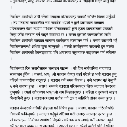
अनुमतिपत्र, आफू कार्यरत कार्यालयको परिचयपत्र वा राहदानी लिएर जानु पर्दैन
।
निर्वाचन आयोगले जारी गरेको
मतदाता
परिचयपत्र समयमै खोजेर ठिक्क पार्नुपर्छ
। तर
मतदाता
नामावलीमा नाम समावेश भएको र कुनै कारणवश
मतदाता
परिचयपत्र फेला
नपरेमा
माथिका
पाँचवटामध्ये
कुनै एउटा कागजातको
सक्कलै
लिएर जाँदा मतदान गर्न पाइने व्यवस्था छ । यस्ता कुराको जानकारीका लागि
निर्वाचन आयोगले मतदाता जागरण कार्यक्रम सञ्चालन गर्छ । यसमा सहभागी भई
निर्वाचनसम्बन्धी अधिक कुरा जान्नुपर्छ । यस्तो कार्यक्रममा सहभागी हुन नसके
निर्वाचन आयोगको वेबसाइटबाट पनि आवश्यक सूचनाहरु सङ्कलन गर्न सकिन्छ
।
निर्वाचनको दिन सवारीसाधन चलाउन पाइन्न । सो दिन सार्वजनिक यातायात
सञ्चालन हुँदैन । यसर्थ, आप्
m
नो मतदान केन्द्र कहाँ परेको छ भनी मतदान हुनु
पहिल्यै जानकारीमा राख्नुपर्छ । मतदान गर्ने समय बिहान ८ बजे आरम्भ भई बेलुकी
५ बजे समाप्त हुन्छ । यसर्थ, समयमै मतदाता परिचयपत्र लिएर मतदान केन्द्रमा
पुग्नुपर्छ । त्यहाँ सर्वप्रथम आप्
m
नो नाम भिडाउनुपर्छ । महिला र पुरुषको लाइन
भिन्दाभिन्दै हुन्छ । मतदानस्थलमा प्रवेश गर्ने द्वार र बाहिरिने ढोका फरक हुन्छ ।
मतदान केन्द्रको वरिपरि होहल्ला गर्न निषेध हुन्छ । यसर्थ, मतदान गरिसकेपछि
निवासमै फर्किनुपर्छ । मतदान गर्नुपूर्व औँलामा मसी लगाएर मतपत्र प्राप्त हुन्छ ।
सो मतपत्रमा निर्वाचन आयोगले दिएको स्वस्तिक छाप लगाई मसी लतपत नहुने
गरी पट्याएर बाकसमा खसाल्नुपर्छ । आफूले मतदान गरेको कसैले पनि देख्दैनन्