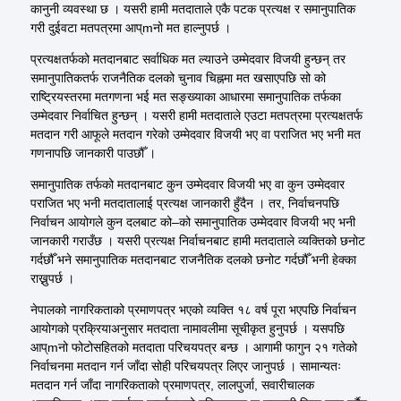
कानुनी व्यवस्था छ । यसरी हामी
मतदाताले
एकै पटक प्रत्यक्ष र समानुपातिक
गरी दुईवटा मतपत्रमा
आप्
m
नो
मत
हाल्नुपर्छ
।
प्रत्यक्षतर्फको मतदानबाट
सर्वाधिक
मत ल्याउने उम्मेदवार विजयी हुन्छन् तर
समानुपातिकतर्फ राजनैतिक दलको चुनाव चिह्नमा मत खसाएपछि सो को
राष्ट्रियस्तरमा
मतगणना भई मत सङ्ख्याका आधारमा समानुपातिक तर्फका
उम्मेदवार निर्वाचित हुन्छन् । यसरी हामी
मतदाताले
एउटा मतपत्रमा प्रत्यक्षतर्फ
मतदान गरी आफूले मतदान गरेको उम्मेदवार विजयी भए वा पराजित भए भनी मत
गणनापछि जानकारी
पाउछौँ
।
समानुपातिक तर्फको मतदानबाट कुन उम्मेदवार विजयी भए वा कुन उम्मेदवार
पराजित भए भनी
मतदातालाई
प्रत्यक्ष जानकारी हुँदैन । तर, निर्वाचनपछि
निर्वाचन आयोगले कुन दलबाट को
–
को समानुपातिक उम्मेदवार विजयी भए भनी
जानकारी गराउँछ । यसरी प्रत्यक्ष निर्वाचनबाट हामी
मतदाताले
व्यक्तिको छनोट
गर्दछौँ
भने
समानुपातिक
मतदानबाट
राजनैतिक
दलको
छनोट
गर्दछौँ
भनी
हेक्का
राख्नुपर्छ
।
नेपालको नागरिकताको प्रमाणपत्र भएको व्यक्ति १८ वर्ष पूरा भएपछि निर्वाचन
आयोगको प्रक्रियाअनुसार
मतदाता
नामावलीमा सूचीकृत हुनुपर्छ । यसपछि
आप्
m
नो
फोटोसहितको
मतदाता
परिचयपत्र बन्छ । आगामी फागुन २१ गतेको
निर्वाचनमा मतदान गर्न जाँदा सोही परिचयपत्र लिएर जानुपर्छ । सामान्यतः
मतदान गर्न जाँदा नागरिकताको प्रमाणपत्र, लालपुर्जा, सवारीचालक