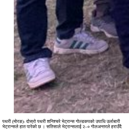
पथरी (मोरङ)- दोस्रो पथरी शनिश्चरे भेट्रान्स गोल्डकपको उपाधि उर्लाबारी
भेट्रान्सले हात पारेको छ । सतिसाले भेट्रान्सलाई २–० गोलअन्तरले हराउँदै