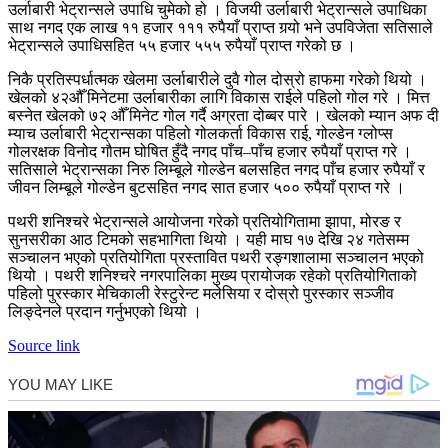
उर्लाबारी भेट्रान्सले उपाधि चुमेको हो । विजयी उर्लाबारी भेट्रान्सले उपाधिका
साथ नगद एक लाख ११ हजार १११ रुपैयाँ प्राप्त गर्‍यो भने उपविजेता सतिसाले
भेट्रान्सले उपाधिसहित ५५ हजार ५५५ रुपैयाँ प्राप्त गरेको छ ।
निकै प्रतिस्पर्धात्मक खेलमा उर्लाबारीले दुवै गोल दोस्रो हाफमा गरेको थियो ।
खेलको ४२औँ मिनेटमा उर्लाबारीका लागि विकास राईले पहिलो गोल गरे । मित्त
बस्नेत खेलको ७२ औँ मिनेट गोल गर्दै अग्रता दोब्बर पारे । खेलको म्यान अफ दी
म्याच उर्लाबारी भेट्रान्सका पहिलो गोलकर्ता विकास राई, गोल्डेन ग्लोप्स
गोलरक्षक विनोद गौतम घोषित हुँदै नगद पाँच–पाँच हजार रुपैयाँ प्राप्त गरे ।
सतिसाले भेट्रान्सका निरु लिम्बूले गोल्डेन बलसहित नगद पाँच हजार रुपैयाँ र
जीवन लिम्बूले गोल्डेन बुटसहित नगद सात हजार ५०० रुपैयाँ प्राप्त गरे ।
पथरी शनिश्चरे भेट्रान्सले आयोजना गरेको प्रतियोगितामा झापा, मोरङ र
सुनसरीका आठ टिमको सहभागिता थियो । यही माघ १७ देखि २४ गतेसम्म
सञ्चालन भएको प्रतियोगिता प्रस्तावित पथरी रङ्गशालामा सञ्चालन भएको
थियो । पथरी शनिश्चरे नगरपालिका मुख्य प्रायोजक रहेको प्रतियोगिताको
पहिलो पुरस्कार मेचिकाली रेस्टुरेन्ट मलेसिया र दोस्रो पुरस्कार सञ्जीव
लिङ्देनले प्रदान गर्नुभएको थियो ।
Source link