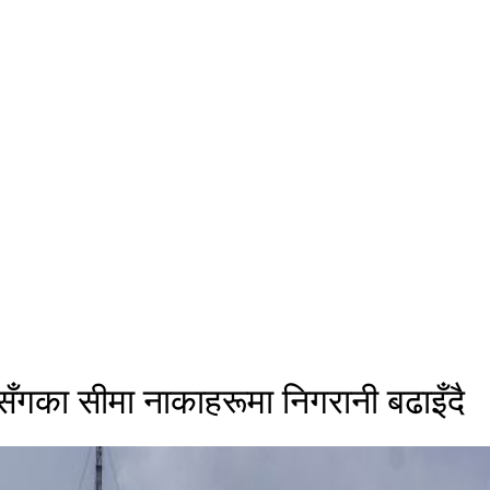
ँगका सीमा नाकाहरूमा निगरानी बढाइँदै