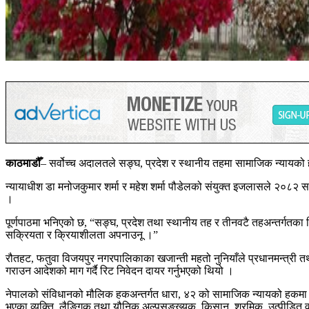
काठमाडौँ
– सर्वोच्च अदालतले सङ्घ, प्रदेश र स्थानीय तहमा सामाजिक न्यायको ह
न्यायाधीश डा मनोजकुमार शर्मा र महेश शर्मा पौडेलको संयुक्त इजलासले २०८२ 
।
पूर्णपाठमा भनिएको छ, “सङ्घ, प्रदेश तथा स्थानीय तह र तीनवटै तहअन्तर्गतका 
सक्रियता र क्रियाशीलता अपनाउनू ।”
रौतहट, फतुवा विजयपुर नगरपालिकाका खजान्ती महतो नुनियाँले प्रधानमन्त्री त
गराउन आदेशको माग गर्दै रिट निवेदन दायर गर्नुभएको थियो ।
नेपालको संविधानको मौलिक हकअन्तर्गत धारा, ४२ को सामाजिक न्यायको हकमा आर्
भएका व्यक्ति, लैङ्गिक तथा यौनिक अल्पसङ्ख्यक, किसान, श्रमिक, उत्पीडित व