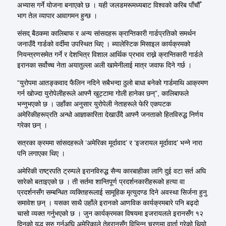
अभ्यास गर्ने योजना बनाएको छ । यही जलडमरूमध्यबाट विश्वको करिब पाँचौँ
भाग तेल व्यापार आवागमन हुन्छ ।
संसद् बैठकमा कालिबाफ र अन्य सांसदहरू क्रान्तिकारी गार्डप्रतिको समर्थन
जनाउँदै गार्डको वर्दीमा उपस्थित थिए । ब्यालेस्टिक मिसाइल कार्यक्रमको
नियन्त्रणसमेत गर्ने र देशभित्र विशाल आर्थिक प्रभाव राख्ने क्रान्तिकारी गार्डले
इरानका सर्वोच्च नेता अयातुल्ला अली खामेनीलाई मात्र जवाफ दिने गर्छ ।
“
युरोपमा आतङ्कवाद फैलिन नदिने सबैभन्दा ठुलो बाधा बनेको गार्डमाथि आक्रमण
गर्न खोज्दा युरोपेलीहरूले आफ्नै खुट्टामा गोली हानेका छन्”, कालिबाफले
भन्नुभएको छ । उहाँका अनुसार युरोपेली नेताहरूले फेरि एकपटक
अमेरिकीहरूप्रति अन्धो आज्ञाकारिता देखाउँदै आफ्नै जनताको हितविरुद्ध निर्णय
गरेका छन् ।
सत्रका क्रममा सांसदहरूले ‘अमेरिका मूर्दावाद’ र ‘इजरायल मूर्दावाद’ भन्ने नारा
पनि लगाएका थिए ।
अमेरिकी राष्ट्रपति ट्रम्पले इरानविरुद्ध सैन्य कारबाहीका लागि दुई वटा सर्त अघि
सारेको बताइएको छ । ती सर्तमा शान्तिपूर्ण प्रदर्शनकारीहरूको हत्या वा
प्रदर्शनसँग सम्बन्धित व्यक्तिहरूलाई सामूहिक मृत्युदण्ड दिने अवस्था सिर्जना हुनु
समावेश छन् । यसका साथै उहाँले इरानको आणविक कार्यक्रमबारे पनि बढ्दो
चासो व्यक्त गर्नुभएको छ । जुन कार्यक्रमका विषयमा इजरायलले इरानसँग १२
दिनको युद्ध सुरु गर्नुअघि अमेरिकाले तेहरानसँग विभिन्न चरणमा वार्ता गरेको थियो