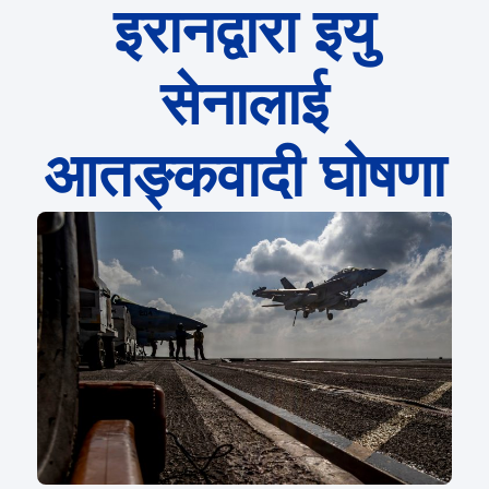
इरानद्वारा इयु
सेनालाई
आतङ्कवादी घोषणा