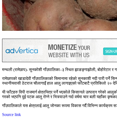
मन्थली (रामेछाप)- सुनकोशी गाँउपालिका–३ स्थित झाङङ्गाझोली, बोहोरेटार र गणे
रामेछापको खाडादेवी गाँउपालिकाको सिमानामा रहेको सुनकाशी नदी पारी पर्ने सिन्
स्थानीयवासी ठेटराज चौलागाइँ हाल आलु लागाइएको फाँटबाटै प्रतिकिलो २० देखि २
यी फाँटहरु विपी राजमार्ग क्षेत्रभित्र पर्ने भएकोले किसानले उत्पादन गरेको 
गरको भएपनि दुई पटक आलु रोप्ने र भित्र्याउने गर्दा वर्षमा चार बली यहाँका कृषकल
गाँउपालिकाले यस क्षेत्रलाई आलु जोनका रूपमा विकास गर्दै विभिन्न कार्यक्र
Source link