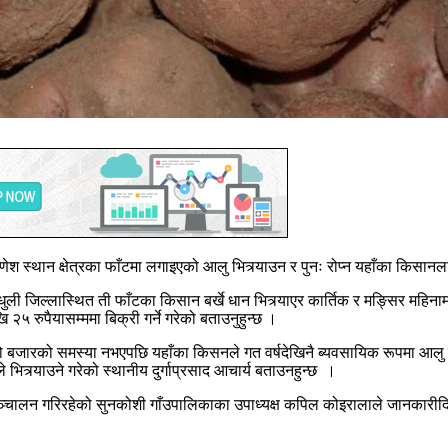
श स्थान क्षेत्रका फाँटमा लगाइएको आलु भित्र्याउन र पुनः रोप्न यहाँका किसानल
धुली जिल्लास्थित ती फाँटका किसान बर्खे धान भित्र्याएर कार्तिक र मङ्सिर महिनाम
५ रुपैयासम्ममा बिक्री गर्ने गरेको बताउनुहुन्छ ।
आलुको बजारको समस्या नभएपछि यहाँका किसनले गत वर्षदेखिनै ब्यवसायिक रूपमा आलु ख
े भित्र्याउने गरेको स्थानीय दुर्गाप्रसाद आचार्य बताउनहुन्छ ।
म सञ्चालन गरिरहेको सुनकोशी गाँउपालिकाका उपाध्यक्ष कपिल कोइरालाले जानकारीद