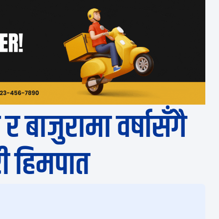
 र बाजुरामा वर्षासँगै
ी हिमपात