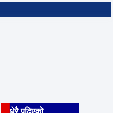
धेरै पढ़िएको