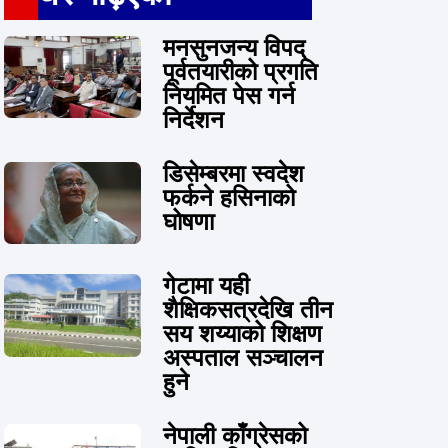
मनसुनजन्य विपद्
पूर्वतयारीको प्रगति
नियमित पेस गर्न
निर्देशन
डिसेम्बरमा स्वदेश
फर्कने हसिनाको
घोषणा
गेटामा यही
शैक्षिकसत्रदेखि तीन
सय शय्याको शिक्षण
अस्पताल सञ्चालन
हुने
नेपाली काँग्रेसको