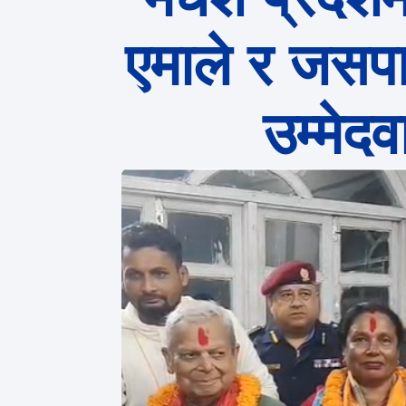
एमाले र जसप
उम्मेद