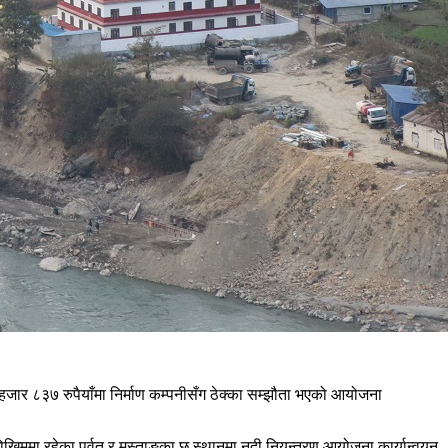
जार ८३७ रुपैयाँमा निर्माण कम्पनीसँग ठेक्का सम्झौता भएको आयोजना
ोखिममा रहेका पर्वत र मुस्ताङका छ स्थानमा नदी नियन्त्रण आयोजना कार्यान्वयन