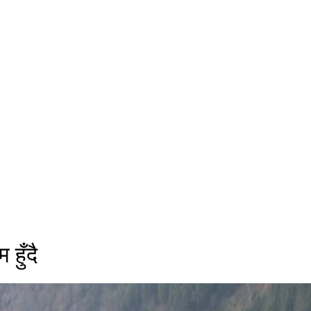
हुँदै