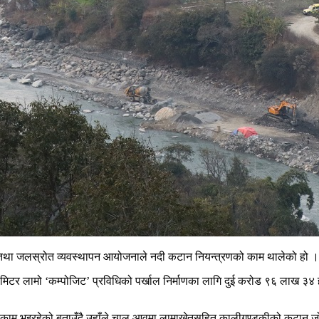
ाइ तथा जलस्रोत व्यवस्थापन आयोजनाले नदी कटान नियन्त्रणको काम थालेको हो ।
टर लामो ‘कम्पोजिट’ प्रविधिको पर्खाल निर्माणका लागि दुई करोड ९६ लाख ३४ ह
धमाधम काम भइरहेको बताउँदै उहाँले चालु आवमा लामाखेतसहित कालीगण्डकीको कटान ज