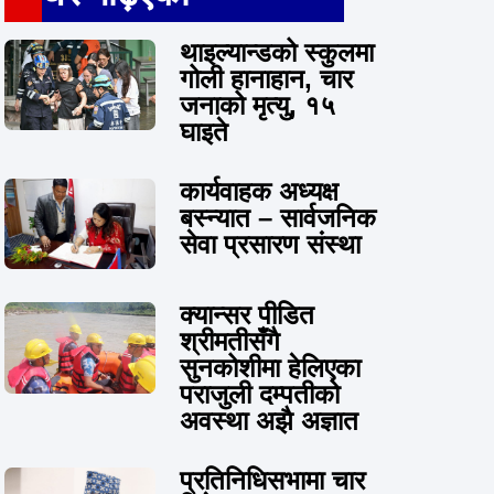
थाइल्यान्डको स्कुलमा
गोली हानाहान, चार
जनाको मृत्यु, १५
घाइते
कार्यवाहक अध्यक्ष
बस्न्यात – सार्वजनिक
सेवा प्रसारण संस्था
क्यान्सर पीडित
श्रीमतीसँगै
सुनकोशीमा हेलिएका
पराजुली दम्पतीको
अवस्था अझै अज्ञात
प्रतिनिधिसभामा चार