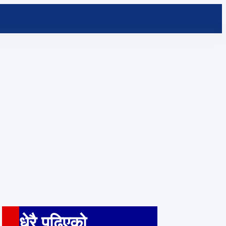
धेरै पढ़िएको