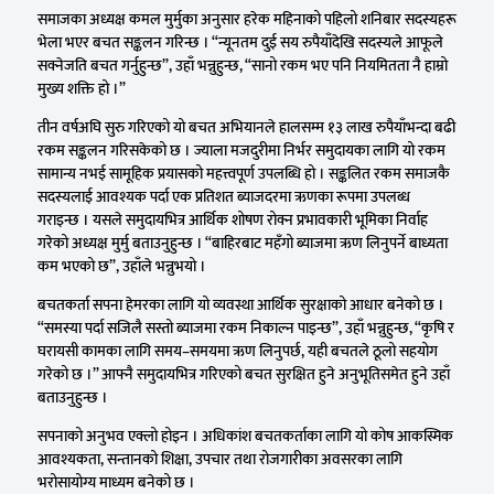
समाजका अध्यक्ष कमल मुर्मुका अनुसार हरेक महिनाको पहिलो शनिबार सदस्यहरू
भेला भएर बचत सङ्कलन गरिन्छ । “न्यूनतम दुई सय रुपैयाँदेखि सदस्यले आफूले
सक्नेजति बचत गर्नुहुन्छ”, उहाँ भन्नुहुन्छ, “सानो रकम भए पनि नियमितता नै हाम्रो
मुख्य शक्ति हो ।”
तीन वर्षअघि सुरु गरिएको यो बचत अभियानले हालसम्म १३ लाख रुपैयाँभन्दा बढी
रकम सङ्कलन गरिसकेको छ । ज्याला मजदुरीमा निर्भर समुदायका लागि यो रकम
सामान्य नभई सामूहिक प्रयासको महत्त्वपूर्ण उपलब्धि हो । सङ्कलित रकम समाजकै
सदस्यलाई आवश्यक पर्दा एक प्रतिशत ब्याजदरमा ऋणका रूपमा उपलब्ध
गराइन्छ । यसले समुदायभित्र आर्थिक शोषण रोक्न प्रभावकारी भूमिका निर्वाह
गरेको अध्यक्ष मुर्मु बताउनुहुन्छ । “बाहिरबाट महँगो ब्याजमा ऋण लिनुपर्ने बाध्यता
कम भएको छ”, उहाँले भन्नुभयो ।
बचतकर्ता सपना हेमरका लागि यो व्यवस्था आर्थिक सुरक्षाको आधार बनेको छ ।
“समस्या पर्दा सजिलै सस्तो ब्याजमा रकम निकाल्न पाइन्छ”, उहाँ भन्नुहुन्छ, “कृषि र
घरायसी कामका लागि समय–समयमा ऋण लिनुपर्छ, यही बचतले ठूलो सहयोग
गरेको छ ।” आफ्नै समुदायभित्र गरिएको बचत सुरक्षित हुने अनुभूतिसमेत हुने उहाँ
बताउनुहुन्छ ।
सपनाको अनुभव एक्लो होइन । अधिकांश बचतकर्ताका लागि यो कोष आकस्मिक
आवश्यकता, सन्तानको शिक्षा, उपचार तथा रोजगारीका अवसरका लागि
भरोसायोग्य माध्यम बनेको छ ।