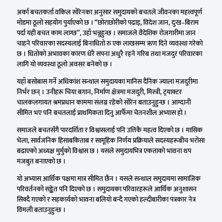
अर्का बचतकर्ता वकिल सोरेनका अनुसार समुदायको बचतले जीवनका महत्त्वपूर्ण
मोडमा ठूलो सहयोग पुर्याएको छ । “छोराछोरीको पढाइ, विदेश जान, दुःख–बिराम
पर्दा यही बचत काम लाग्छ”, उहाँ भन्नुहुन्छ । समाजले वैदेशिक रोजगारीमा जान
चाहने परिवारका सदस्यलाई बिनाधितो रु एक लाखसम्म ऋण दिने व्यवस्था गरेको
छ । धितोको अभावका कारण धेरै सपना अधुरै रहने गरिब तथा मजदुर परिवारका
लागि यो व्यवस्था ठूलो अवसर बनेको छ ।
यहाँ बसोबास गर्ने अधिकांश सन्थाल समुदायका मानिस दैनिक ज्याला मजदुरीमा
निर्भर छन् । उनीहरू चिया बगान, निर्माण क्षेत्रमा मजदुरी, मिस्त्री, ट्रयाक्टर
चालकलगायत श्रमप्रधान काममा संलग्न रहेको सोरेन बताउनुहुन्छ । आम्दानी
सीमित भए पनि बचतलाई प्राथमिकता दिनु आफैँमा चेतनशील अभ्यास हो ।
समाजले बचतसँगै पारदर्शिता र विश्वासलाई पनि उत्तिकै महत्व दिएको छ । मासिक
भेला, सार्वजनिक हिसाबकिताब र सामूहिक निर्णय प्रक्रियाले सदस्यहरूबीच भरोसा
बढाएको अध्यक्ष मुर्मुको विश्वास छ । यसले समुदायभित्र एकताको भावना थप
मजबुत बनाएको छ ।
यो अभ्यास आर्थिक पक्षमा मात्र सीमित छैन । यसले सन्थाल समुदायमा सामाजिक
परिवर्तनको सङ्केत पनि दिएको छ । समुदायका परिवारहरूले आर्थिक अनुशासन
सिक्दै गएको र सहकार्यको भावना बलियो बन्दै गएको हल्दीबारीका पत्रकार नेत्र
विमली बताउनुहुन्छ ।