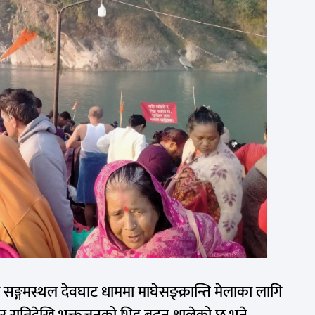
ो सङ्गमस्थल देवघाट धाममा माघेसङ्क्रान्ति मेलाका लागि