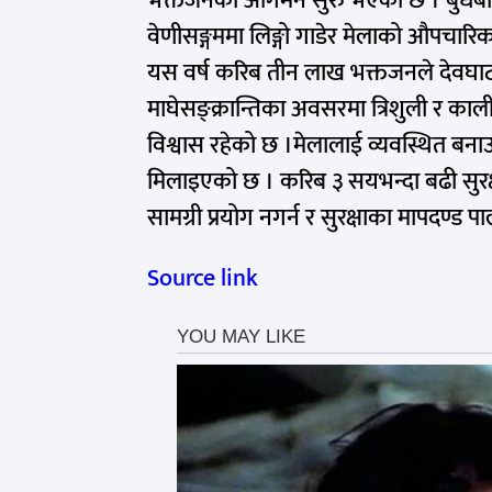
भक्तजनको आगमन सुरु भएको छ । बुधबार
वेणीसङ्गममा लिङ्गो गाडेर मेलाको औपचार
यस वर्ष करिब तीन लाख भक्तजनले देवघाटध
माघेसङ्क्रान्तिका अवसरमा त्रिशुली र कालीगण
विश्वास रहेको छ ।मेलालाई व्यवस्थित बनाउन 
मिलाइएको छ । करिब ३ सयभन्दा बढी सुरक
सामग्री प्रयोग नगर्न र सुरक्षाका मापदण्ड
Source link