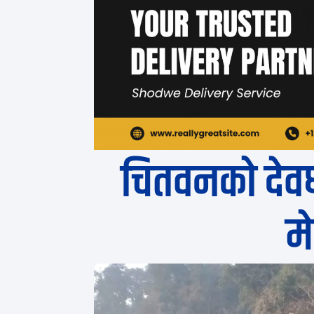
चितवनको देवघा
म