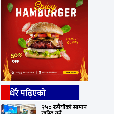
धेरै पढ़िएको
२५० रुपैयाँको सामान
खरिद गर्ने